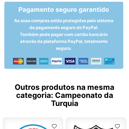
Pagamento seguro garantido
As suas compras estão protegidas pelo sistema
de pagamento seguro do PayPal.
Também pode pagar com cartão bancário
através da plataforma PayPal, totalmente
segura.
Outros produtos na mesma
categoria:
Campeonato da
Turquia