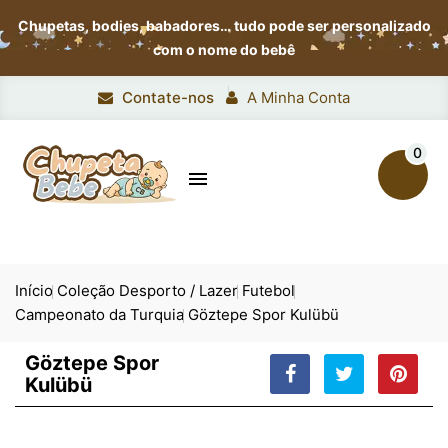
Chupetas, bodies, babadores…
tudo pode ser personalizado
com o nome do bebê
Contate-nos
A Minha Conta
0

Início
Coleção Desporto / Lazer
Futebol
Campeonato da Turquia
Göztepe Spor Kulübü
Göztepe Spor
Kulübü