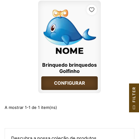
Brinquedo brinquedos
Golfinho
CONFIGURAR
R
F
I
L
T
E
A mostrar 1-1 de 1 item(ns)
Descubra a nossa coleção de produtos