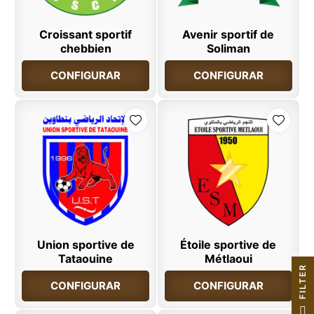
Croissant sportif
Avenir sportif de
chebbien
Soliman
CONFIGURAR
CONFIGURAR
Union sportive de
Étoile sportive de
Tataouine
Métlaoui
R
CONFIGURAR
CONFIGURAR
F
I
L
T
E