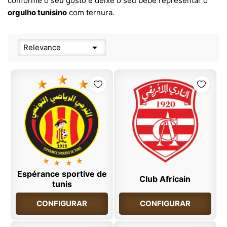
conforme o seu gosto e deixe o seu bebé representar o
orgulho tunisino
com ternura.

Relevance
Espérance sportive de
Club Africain
tunis
CONFIGURAR
CONFIGURAR