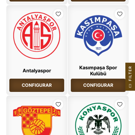
Kasımpaşa Spor
R
Antalyaspor
Kulübü
F
I
L
T
E
CONFIGURAR
CONFIGURAR