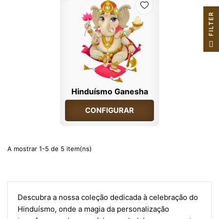
R
F
I
L
T
E
Hinduísmo Ganesha
CONFIGURAR
A mostrar 1-5 de 5 item(ns)
Descubra a nossa coleção dedicada à celebração do
Hinduísmo, onde a magia da personalização