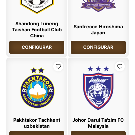
Shandong Luneng
Sanfrecce Hiroshima
Taishan Football Club
Japan
China
CONFIGURAR
CONFIGURAR
Pakhtakor Tachkent
Johor Darul Ta'zim FC
uzbekistan
Malaysia