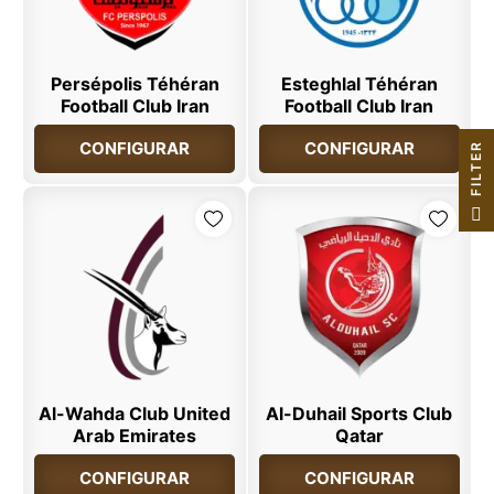
Persépolis Téhéran
Esteghlal Téhéran
Football Club Iran
Football Club Iran
CONFIGURAR
CONFIGURAR
R
F
I
L
T
E
Al-Wahda Club United
Al-Duhail Sports Club
Arab Emirates
Qatar
CONFIGURAR
CONFIGURAR