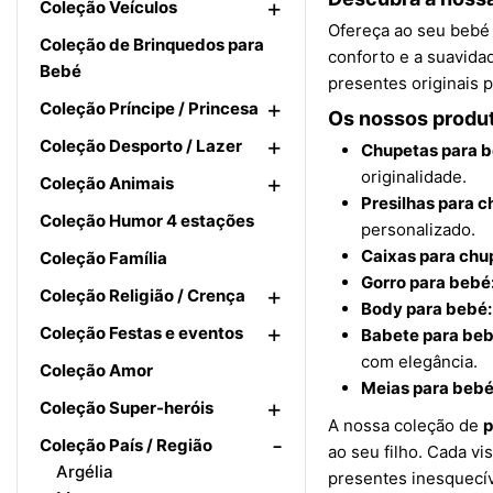
+
Coleção Veículos
Ofereça ao seu bebé 
Coleção de Brinquedos para
conforto e a suavida
Bebé
presentes originais p
+
Coleção Príncipe / Princesa
Os nossos produt
+
Coleção Desporto / Lazer
Chupetas para b
originalidade.
+
Coleção Animais
Presilhas para c
Coleção Humor 4 estações
personalizado.
Caixas para chu
Coleção Família
Gorro para bebé
+
Coleção Religião / Crença
Body para bebé:
+
Coleção Festas e eventos
Babete para beb
com elegância.
Coleção Amor
Meias para bebé
+
Coleção Super-heróis
A nossa coleção de
p
-
Coleção País / Região
ao seu filho. Cada v
Argélia
presentes inesquecív