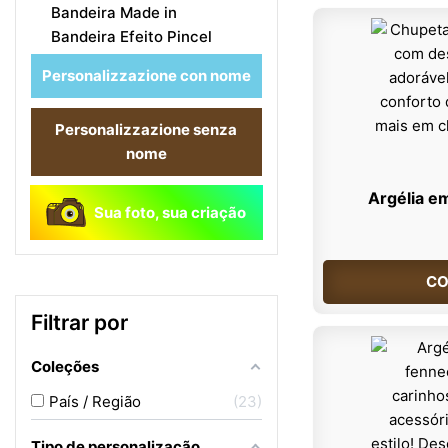
Bandeira Made in
Bandeira Efeito Pincel
Personalizzazione con nome
Personalizzazione senza
nome
Argélia e
Sua foto, sua criação
CO
Filtrar por
Coleções
País / Região
23
Tipo de personalização