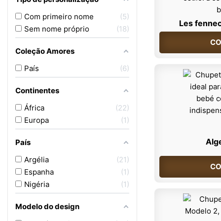
Com primeiro nome
5
Les fennec
Sem nome próprio
18
CO
Coleção Amores
País
6
Continentes
África
22
Europa
1
Alg
País
Argélia
21
CO
Espanha
1
Nigéria
1
Modelo do design