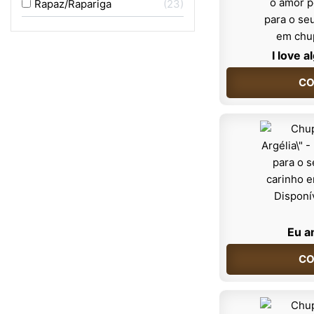
Rapaz/Rapariga
23
I love 
CO
Eu a
CO