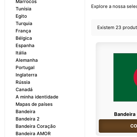
Marrocos
Explore a nossa seleç
Tunísia
Egito
Turquia
Existem 23 produt
França
Bélgica
Espanha
Itália
Alemanha
Portugal
Inglaterra
Rússia
Canadá
A minha identidade
Mapas de países
Bandeira
Bandeira 
Bandeira 2
CO
Bandeira Coração
Bandeira AMOR