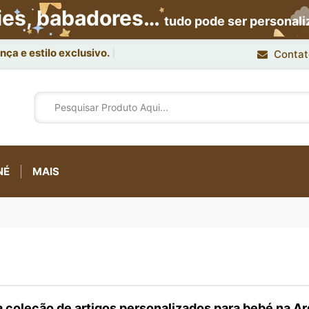
ies, babadores…
tudo pode ser personal
ça e estilo exclusivo.
Contat
NÉ
MAIS
 coleção de artigos personalizados para bebé na Ar