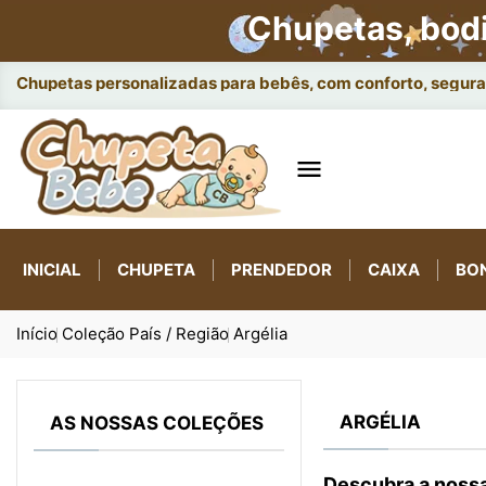
Chupetas, bod
Chupetas personalizadas para bebês, com conforto, seguran

INICIAL
CHUPETA
PRENDEDOR
CAIXA
BO
Início
Coleção País / Região
Argélia
ARGÉLIA
AS NOSSAS COLEÇÕES
Descubra a nossa