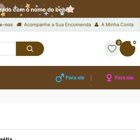
izado com o nome do bebê
e-nos
Acompanhe a Sua Encomenda
A Minha Conta
0
0
Para ele
Para ela
gélia