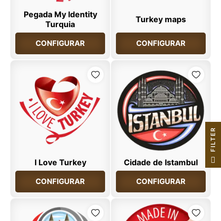
Pegada My Identity
Turkey maps
Turquia
CONFIGURAR
CONFIGURAR
R
F
I
L
T
E
I Love Turkey
Cidade de Istambul
CONFIGURAR
CONFIGURAR