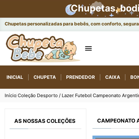
Chupetas, bod
Chupetas personalizadas para bebês, com conforto, seguran

INICIAL
CHUPETA
PRENDEDOR
CAIXA
BO
Início
Coleção Desporto / Lazer
Futebol
Campeonato Argenti
CAMPEONATO 
AS NOSSAS COLEÇÕES