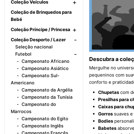
+
Coleção Veículos
Coleção de Brinquedos para
Bebé
+
Coleção Príncipe / Princesa
-
Coleção Desporto / Lazer
Seleção nacional
-
Futebol
Descubra a cole
Campeonato Africano
Mergulhe no universo
Campeonato Asiático
pequeninos com suavi
Campeonato Sul-
conforto e praticida
Americano
Campeonato da Argélia
Chupetas
com de
Campeonato da Tunísia
Presilhas para 
Campeonato do
Caixas para chu
Marrocos
Gorros
suaves e 
Campeonato do Egito
Bodies
personali
Campeonato Inglês
Babetes
absorven
Campeonato Francês