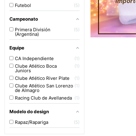
Import
Futebol
5
Campeonato
Primera División
5
(Argentina)
Equipe
CA Independiente
1
Clube Atlético Boca
1
Juniors
Clube Atlético River Plate
1
Clube Atlético San Lorenzo
1
de Almagro
Racing Club de Avellaneda
1
Modelo do design
Rapaz/Rapariga
5