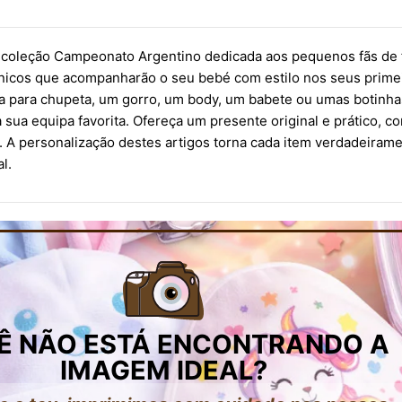
coleção Campeonato Argentino dedicada aos pequenos fãs de fu
únicos que acompanharão o seu bebé com estilo nos seus prim
a para chupeta, um gorro, um body, um babete ou umas botinh
 sua equipa favorita. Ofereça um presente original e prático, c
. A personalização destes artigos torna cada item verdadeiram
l.
Ê NÃO ESTÁ ENCONTRANDO A
IMAGEM IDEAL?