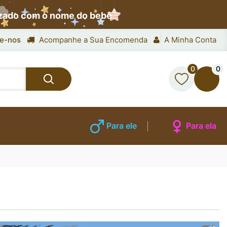
izado com o nome do bebê
e-nos
Acompanhe a Sua Encomenda
A Minha Conta
0
0
Para ele
Para ela