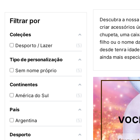
Descubra a nossa 
Filtrar por
criar acessórios 
Coleções
chupeta, uma caix
filho ou o nome da
Desporto / Lazer
5
desde tenra idade
ainda mais especia
Tipo de personalização
Sem nome próprio
5
Continentes
América do Sul
5
País
VOC
Argentina
5
Desporto