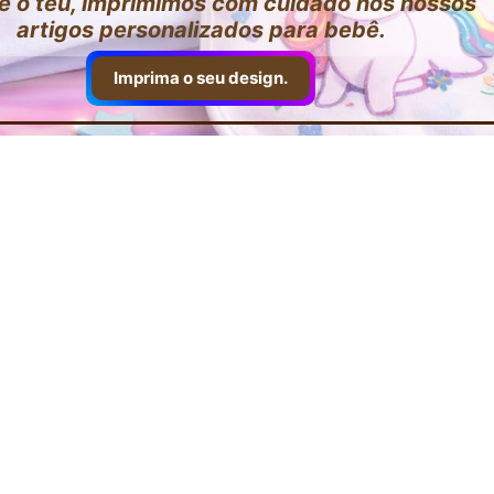
e o teu, imprimimos com cuidado nos nossos
artigos personalizados para bebê.
Imprima o seu design.