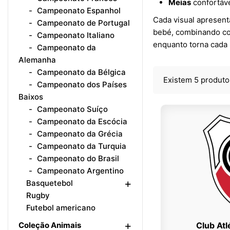
Meias
confortáve
Campeonato Espanhol
Cada visual apresent
Campeonato de Portugal
bebé, combinando con
Campeonato Italiano
enquanto torna cada
Campeonato da
Alemanha
Campeonato da Bélgica
Existem 5 produto
Campeonato dos Países
Baixos
Campeonato Suíço
Campeonato da Escócia
Campeonato da Grécia
Campeonato da Turquia
Campeonato do Brasil
Campeonato Argentino
+
Basquetebol
Rugby
Futebol americano
+
Coleção Animais
Club Atl