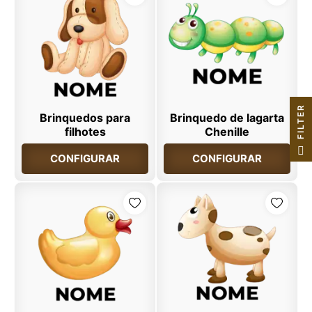
R
Brinquedos para
Brinquedo de lagarta
filhotes
Chenille
F
I
L
T
E
CONFIGURAR
CONFIGURAR