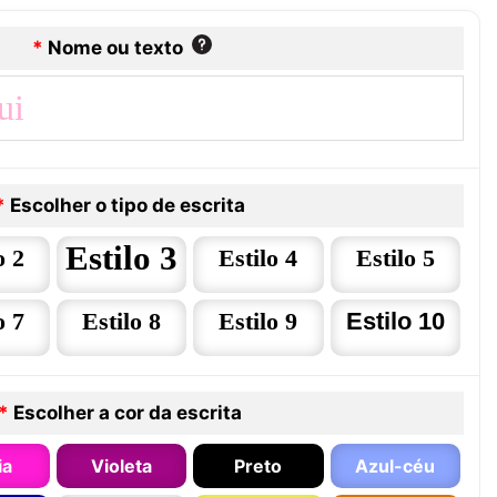
*
Nome ou texto
*
Escolher o tipo de escrita
Estilo 3
o 2
Estilo 4
Estilo 5
o 7
Estilo 8
Estilo 9
Estilo 10
*
Escolher a cor da escrita
ia
Violeta
Preto
Azul-céu