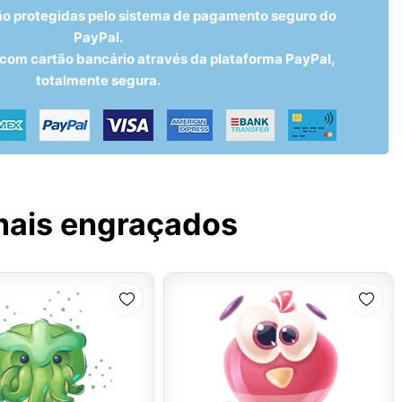
ão protegidas pelo sistema de pagamento seguro do
PayPal.
om cartão bancário através da plataforma PayPal,
totalmente segura.
mais engraçados