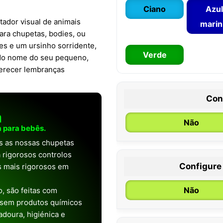
Ciano
Azul
ador visual de animais
mari
para chupetas, bodies, ou
es e um ursinho sorridente,
Verde
 do nome do seu pequeno,
oferecer lembranças
Con
a
Não
 para bebês.
as as nossas chupetas
 rigorosos controlos
Configure
os mais rigorosos em
0 / 6 meses
Não
, são feitas com
 sem produtos químicos
doura, higiénica e