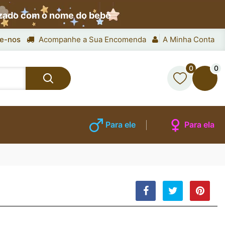
izado com o nome do bebê
e-nos
Acompanhe a Sua Encomenda
A Minha Conta
0
0
Para ele
Para ela