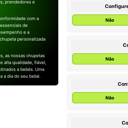
as, prendedores e
Configur
conformidade com a
Não
s essenciais de
desempenho e a
chupeta personalizada
C
s, as nossas chupetas
Não
alta qualidade, fiável,
stinados a bebés. Uma
ia a dia do seu bebé.
Con
0 / 6 meses
Não
Co