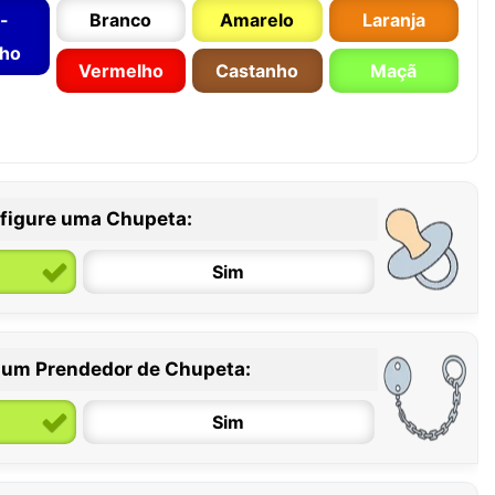
-
Branco
Amarelo
Laranja
nho
Vermelho
Castanho
Maçã
figure uma Chupeta:
Sim
 um Prendedor de Chupeta:
6 / 36 meses
Sim