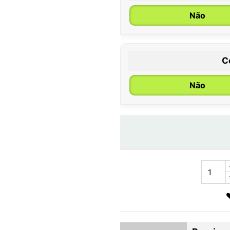
Não
C
Não