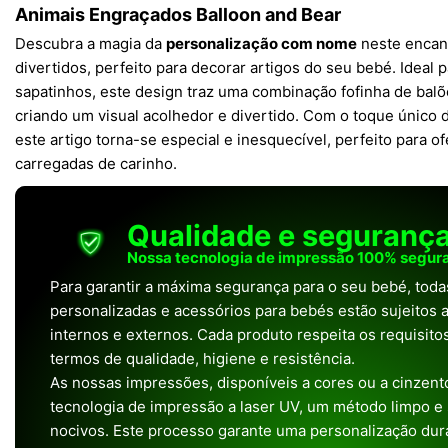
Animais Engraçados Balloon and Bear
Descubra a magia da
personalização com nome
neste encant
divertidos, perfeito para decorar artigos do seu bebé. Ideal 
sapatinhos, este design traz uma combinação fofinha de balõ
criando um visual acolhedor e divertido. Com o toque único
este artigo torna-se especial e inesquecível, perfeito para 
carregadas de carinho.
Qualidade e seguranç
Nossa tecnologia de impressão 100% segura
Para garantir a máxima segurança para o seu bebé, tod
personalizadas e acessórios para bebés estão sujeitos a
internos e externos. Cada produto respeita os requisit
termos de qualidade, higiene e resistência.
As nossas impressões, disponíveis a cores ou a cinzento
tecnologia de impressão a laser UV, um método limpo e
nocivos. Este processo garante uma personalização dura