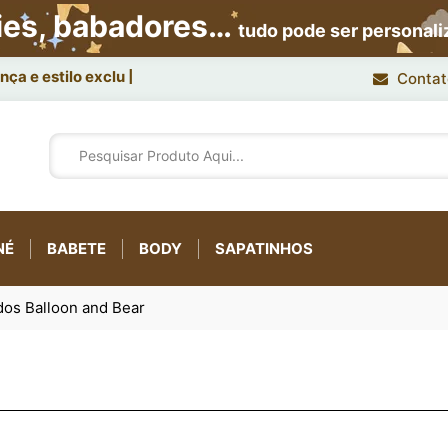
ies, babadores…
tudo pode ser personal
ça e estilo exclusivo.
Contat
NÉ
BABETE
BODY
SAPATINHOS
dos Balloon and Bear