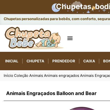
Chupetas, bod
Chupetas personalizadas para bebês, com conforto, seguran

INICIAL
CHUPETA
PRENDEDOR
CAIXA
BO
Início
Coleção Animais
Animais engraçados
Animais Engraça
Animais Engraçados Balloon and Bear