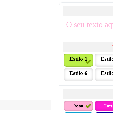
Estilo 1
Estil
Estilo 6
Estil
Rosa
Fúcs