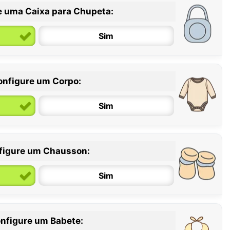
e uma Caixa para Chupeta:
Sim
onfigure um Corpo:
Sim
figure um Chausson:
6 / 12 meses
12 / 18 meses
Sim
nfigure um Babete: