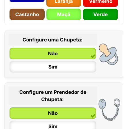
Laranja
Vermelho
Castanho
Maçã
Verde
Configure uma Chupeta:
Não
Sim
Configure um Prendedor de
0 / 6 meses
Chupeta:
6 / 36 meses
Não
Sim