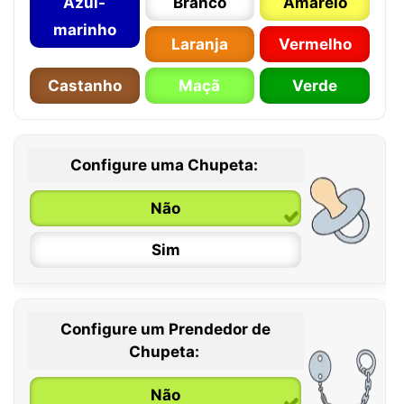
Azul-
Branco
Amarelo
marinho
Laranja
Vermelho
Castanho
Maçã
Verde
Configure uma Chupeta:
Não
Sim
Configure um Prendedor de
0 / 6 meses
Chupeta:
6 / 36 meses
Não