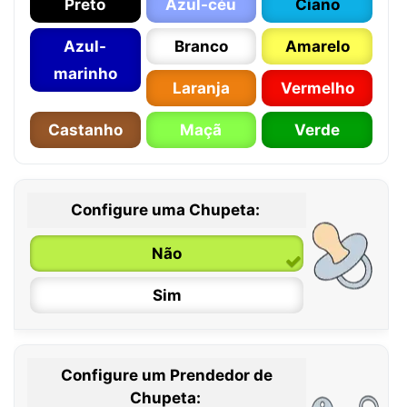
Preto
Azul-céu
Ciano
Azul-
Branco
Amarelo
marinho
Laranja
Vermelho
Castanho
Maçã
Verde
Configure uma Chupeta:
Não
Sim
Configure um Prendedor de
0 / 6 meses
Chupeta: