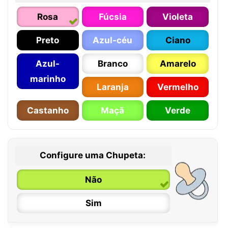
Rosa
Fúcsia
Violeta
Preto
Azul-céu
Ciano
Azul-
Branco
Amarelo
marinho
Laranja
Vermelho
Castanho
Maçã
Verde
Configure uma Chupeta:
Não
Sim