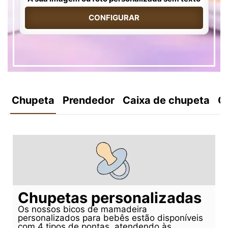
CONFIGURAR
Chupeta
Prendedor
Caixa de chupeta
C
Chupetas personalizadas
Os nossos bicos de mamadeira
personalizados para bebês estão disponíveis
com 4 tipos de pontas, atendendo às