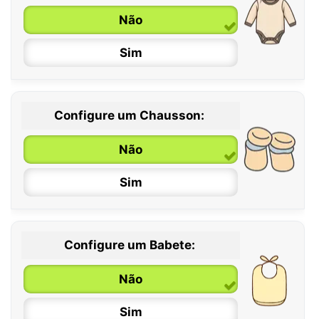
Não
Sim
Configure um Chausson:
0 / 6 meses
Não
6 / 12 meses
Sim
12 / 18 meses
Configure um Babete:
Não
Sim