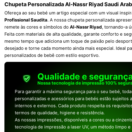
Chupeta Personalizada Al-Nassr Riyad Saudi Arab
Ofereça ao seu bebé um artigo especial com um visual inspi
Profissional Saudita
. A nossa chupeta personalizada aprese
remete às cores e símbolos do
Al-Nassr Riyad
, tornando-a ú
Feita com materiais de alta qualidade, garante conforto e se
mesmo tempo que adiciona um toque de paixão pelo desporto
desejado e torne cada momento ainda mais especial. Ideal p
personalizados de bebê com estilo esportivo.
Qualidade e seguranç
Nossa tecnologia de impressão 100% segura
Para garantir a máxima segurança para o seu bebé, tod
personalizadas e acessórios para bebés estão sujeitos a
internos e externos. Cada produto respeita os requisit
termos de qualidade, higiene e resistência.
As nossas impressões, disponíveis a cores ou a cinzento
tecnologia de impressão a laser UV, um método limpo e