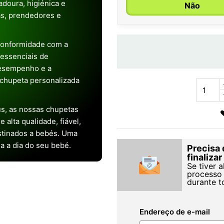
doura, higiénica e
Não
as, prendedores e
conformidade com a
s essenciais de
desempenho e a
chupeta personalizada
s, as nossas chupetas
alta qualidade, fiável,
stinados a bebés. Uma
ia a dia do seu bebé.
Precisa 
finaliza
Se tiver 
processo 
durante t
Endereço de e-mail