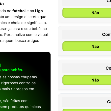
C
ia
rado no
futebol
e na
Liga
Não
nta um design discreto que
nica e cheia de significado.
gurança para o seu bebé, ao
Con
. Personalize com o visual
0 / 6 meses
ara quem busca artigos
Não
a
Co
 para bebês.
as as nossas chupetas
Não
 rigorosos controlos
os mais rigorosos em
, são feitas com
C
 sem produtos químicos