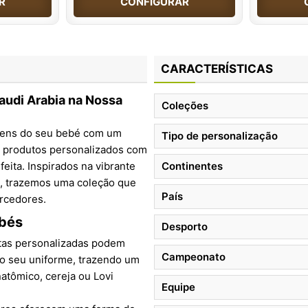
R
CONFIGURAR
CARACTERÍSTICAS
audi Arabia na Nossa
Coleções
itens do seu bebé com um
Tipo de personalização
s produtos personalizados com
ita. Inspirados na vibrante
Continentes
, trazemos uma coleção que
País
orcedores.
ebés
Desporto
etas personalizadas podem
Campeonato
o seu uniforme, trazendo um
natômico, cereja ou Lovi
Equipe