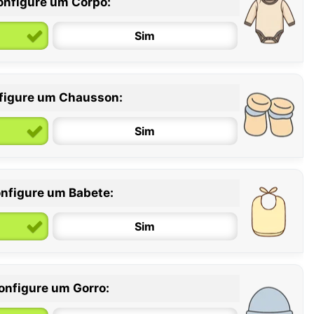
onfigure um Corpo:
Sim
figure um Chausson:
6 / 12 meses
12 / 18 meses
Sim
nfigure um Babete:
Sim
onfigure um Gorro: