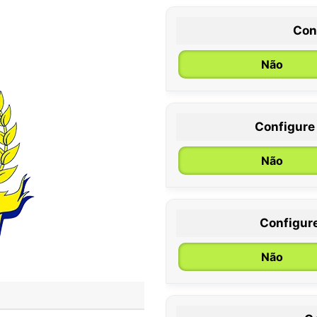
Con
Não
Configure
0 / 6 meses
Não
Configur
Não