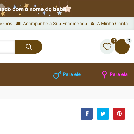
izado com o nome do bebê
e-nos
Acompanhe a Sua Encomenda
A Minha Conta
0
0
Para ele
Para ela