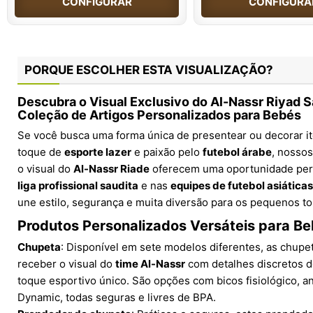
CONFIGURAR
CONFIGURA
PORQUE ESCOLHER ESTA VISUALIZAÇÃO?
Descubra o Visual Exclusivo do Al-Nassr Riyad S
Coleção de Artigos Personalizados para Bebés
Se você busca uma forma única de presentear ou decorar 
toque de
esporte lazer
e paixão pelo
futebol árabe
, nosso
o visual do
Al-Nassr Riade
oferecem uma oportunidade perfe
liga profissional saudita
e nas
equipes de futebol asiáticas
une estilo, segurança e muita diversão para os pequenos t
Produtos Personalizados Versáteis para B
Chupeta
: Disponível em sete modelos diferentes, as chup
receber o visual do
time Al-Nassr
com detalhes discretos d
toque esportivo único. São opções com bicos fisiológico, a
Dynamic, todas seguras e livres de BPA.