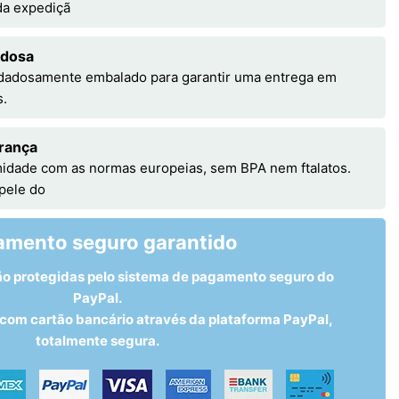
 da expediçã
adosa
idadosamente embalado para garantir uma entrega em
s.
rança
idade com as normas europeias, sem BPA nem ftalatos.
 pele do
amento seguro garantido
ão protegidas pelo sistema de pagamento seguro do
PayPal.
om cartão bancário através da plataforma PayPal,
totalmente segura.