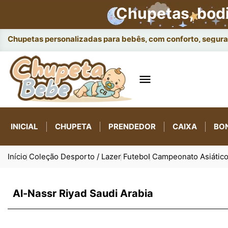
Chupetas, bod
Chupetas personalizadas para bebês, com conforto, seguran

INICIAL
CHUPETA
PRENDEDOR
CAIXA
BO
Início
Coleção Desporto / Lazer
Futebol
Campeonato Asiátic
Al-Nassr Riyad Saudi Arabia