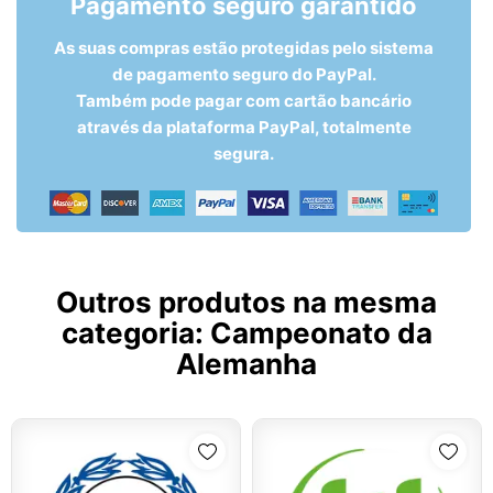
Pagamento seguro garantido
As suas compras estão protegidas pelo sistema
de pagamento seguro do PayPal.
Também pode pagar com cartão bancário
através da plataforma PayPal, totalmente
segura.
Outros produtos na mesma
categoria:
Campeonato da
Alemanha