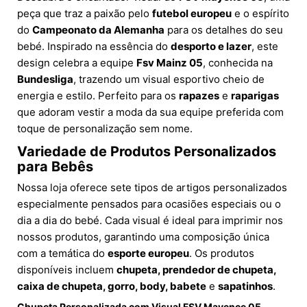
peça que traz a paixão pelo
futebol europeu
e o espírito
do
Campeonato da Alemanha
para os detalhes do seu
bebé. Inspirado na essência do
desporto e lazer
, este
design celebra a equipe
Fsv Mainz 05
, conhecida na
Bundesliga
, trazendo um visual esportivo cheio de
energia e estilo. Perfeito para os
rapazes
e
raparigas
que adoram vestir a moda da sua equipe preferida com
toque de personalização sem nome.
Variedade de Produtos Personalizados
para Bebês
Nossa loja oferece sete tipos de artigos personalizados
especialmente pensados para ocasiões especiais ou o
dia a dia do bebé. Cada visual é ideal para imprimir nos
nossos produtos, garantindo uma composição única
com a temática do
esporte europeu
. Os produtos
disponíveis incluem
chupeta, prendedor de chupeta,
caixa de chupeta, gorro, body, babete
e
sapatinhos
.
Chupeta Personalizada com Visual FSV Mayence 05