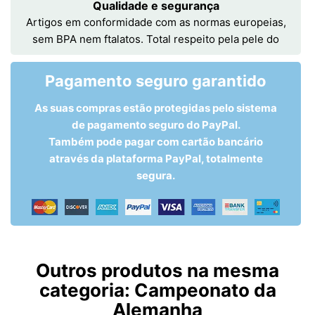
Qualidade e segurança
Artigos em conformidade com as normas europeias,
sem BPA nem ftalatos. Total respeito pela pele do
Pagamento seguro garantido
As suas compras estão protegidas pelo sistema
de pagamento seguro do PayPal.
Também pode pagar com cartão bancário
através da plataforma PayPal, totalmente
segura.
Outros produtos na mesma
categoria:
Campeonato da
Alemanha