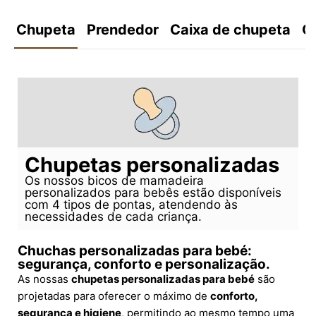
Chupeta
Prendedor
Caixa de chupeta
C
Chupetas personalizadas
Os nossos bicos de mamadeira
personalizados para bebês estão disponíveis
com 4 tipos de pontas, atendendo às
necessidades de cada criança.
Chuchas personalizadas para bebé:
segurança, conforto e personalização.
As nossas
chupetas personalizadas para bebé
são
projetadas para oferecer o máximo de
conforto,
segurança e higiene
, permitindo ao mesmo tempo uma