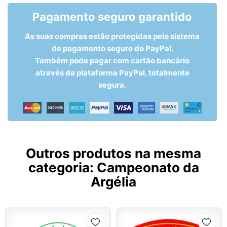
Pagamento seguro garantido
As suas compras estão protegidas pelo sistema
de pagamento seguro do PayPal.
Também pode pagar com cartão bancário
através da plataforma PayPal, totalmente
segura.
Outros produtos na mesma
categoria:
Campeonato da
Argélia