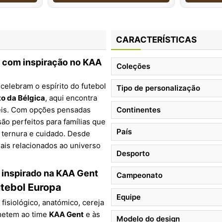
CARACTERÍSTICAS
s com inspiração no KAA
Coleções
celebram o espírito do futebol
Tipo de personalização
 da Bélgica
, aqui encontra
veis. Com opções pensadas
Continentes
são perfeitos para famílias que
País
ternura e cuidado. Desde
ais relacionados ao universo
Desporto
 inspirado na KAA Gent
Campeonato
utebol Europa
Equipe
isiológico, anatómico, cereja
emetem ao time
KAA Gent
e às
Modelo do design