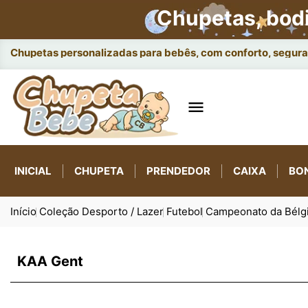
Chupetas, bod
Chupetas personalizadas para bebês, com conforto, seguran

INICIAL
CHUPETA
PRENDEDOR
CAIXA
BO
Início
Coleção Desporto / Lazer
Futebol
Campeonato da Bélg
KAA Gent