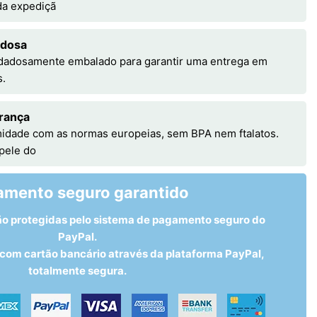
 da expediçã
adosa
idadosamente embalado para garantir uma entrega em
s.
rança
idade com as normas europeias, sem BPA nem ftalatos.
 pele do
amento seguro garantido
ão protegidas pelo sistema de pagamento seguro do
PayPal.
om cartão bancário através da plataforma PayPal,
totalmente segura.