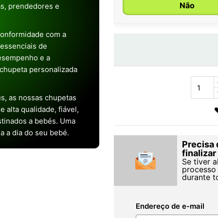
Não
as, prendedores e
conformidade com a
s essenciais de
desempenho e a
chupeta personalizada
s, as nossas chupetas
alta qualidade, fiável,
stinados a bebés. Uma
ia a dia do seu bebé.
Precisa 
finaliza
Se tiver 
processo 
durante t
Endereço de e-mail