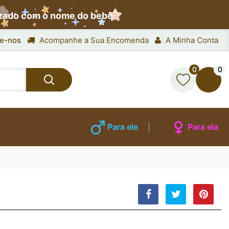
izado com o nome do bebê
e-nos
Acompanhe a Sua Encomenda
A Minha Conta
0
0
Para ele
Para ela