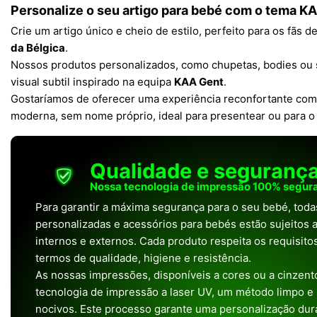
Personalize o seu artigo para bebé com o tema
KA
Crie um artigo único e cheio de estilo, perfeito para os fãs d
da Bélgica
.
Nossos produtos personalizados, como chupetas, bodies ou
visual subtil inspirado na equipa
KAA Gent
.
Gostaríamos de oferecer uma experiência reconfortante co
moderna, sem nome próprio, ideal para presentear ou para o d
Qualidade e seguranç
Nossa tecnologia de impressão 100% segura
Para garantir a máxima segurança para o seu bebé, tod
personalizadas e acessórios para bebés estão sujeitos a
internos e externos. Cada produto respeita os requisit
termos de qualidade, higiene e resistência.
As nossas impressões, disponíveis a cores ou a cinzento
tecnologia de impressão a laser UV, um método limpo e
nocivos. Este processo garante uma personalização dura