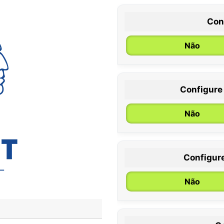
Con
Não
Configure
0 / 6 meses
Não
Configur
Não