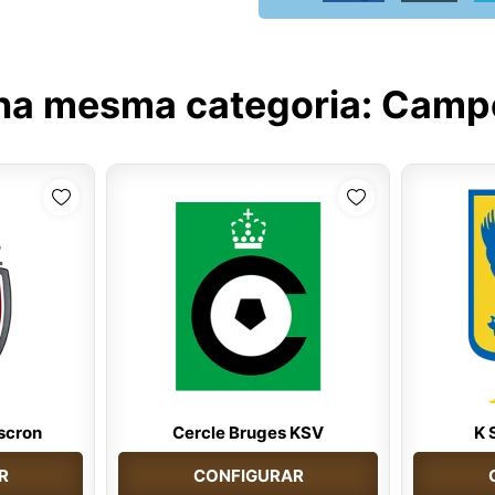
na mesma categoria:
Campe
scron
Cercle Bruges KSV
K 
R
CONFIGURAR