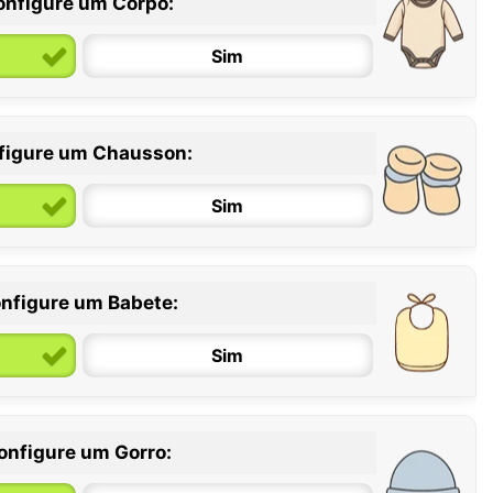
onfigure um Corpo:
Sim
figure um Chausson:
6 / 12 meses
12 / 18 meses
Sim
nfigure um Babete:
Sim
onfigure um Gorro: