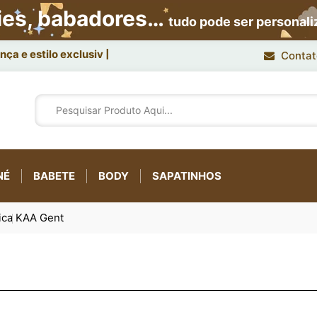
ies, babadores…
tudo pode ser personal
ça e estilo exclusivo.
Contat
NÉ
BABETE
BODY
SAPATINHOS
ica
KAA Gent