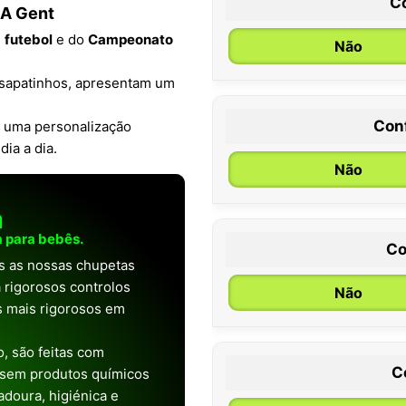
C
A Gent
e
futebol
e do
Campeonato
Não
 sapatinhos, apresentam um
Con
m uma personalização
0 / 6 meses
ia a dia.
Não
a
 para bebês.
Co
as as nossas chupetas
 rigorosos controlos
Não
os mais rigorosos em
, são feitas com
C
 sem produtos químicos
doura, higiénica e