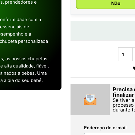
as, prendedores e
Não
conformidade com a
s essenciais de
desempenho e a
chupeta personalizada
s, as nossas chupetas
alta qualidade, fiável,
stinados a bebés. Uma
ia a dia do seu bebé.
Precisa 
finaliza
Se tiver 
processo 
durante t
Endereço de e-mail