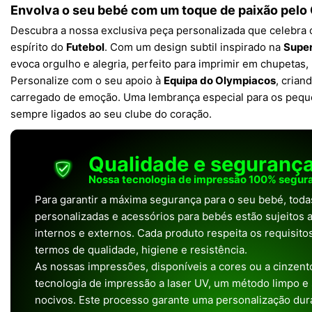
Envolva o seu bebé com um toque de paixão pelo
Descubra a nossa exclusiva peça personalizada que celebra
espírito do
Futebol
. Com um design subtil inspirado na
Super
evoca orgulho e alegria, perfeito para imprimir em chupetas,
Personalize com o seu apoio à
Equipa do Olympiacos
, crian
carregado de emoção. Uma lembrança especial para os pequ
sempre ligados ao seu clube do coração.
Qualidade e seguranç
Nossa tecnologia de impressão 100% segura
Para garantir a máxima segurança para o seu bebé, tod
personalizadas e acessórios para bebés estão sujeitos a
internos e externos. Cada produto respeita os requisit
termos de qualidade, higiene e resistência.
As nossas impressões, disponíveis a cores ou a cinzento
tecnologia de impressão a laser UV, um método limpo e
nocivos. Este processo garante uma personalização dura