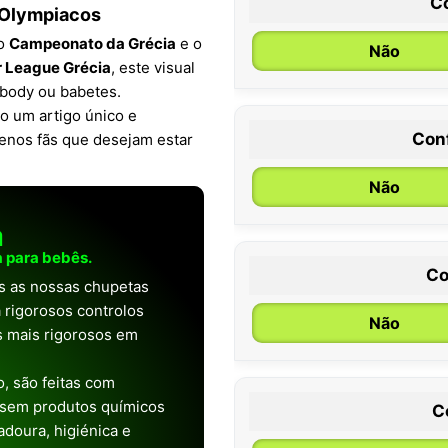
C
 Olympiacos
 o
Campeonato da Grécia
e o
Não
 League Grécia
, este visual
 body ou babetes.
do um artigo único e
Con
enos fãs que desejam estar
0 / 6 meses
Não
a
 para bebês.
Co
as as nossas chupetas
 rigorosos controlos
Não
os mais rigorosos em
, são feitas com
 sem produtos químicos
C
doura, higiénica e