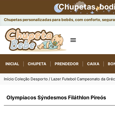
Chupetas, bod
Chupetas personalizadas para bebês, com conforto, seguran

INICIAL
CHUPETA
PRENDEDOR
CAIXA
BO
Início
Coleção Desporto / Lazer
Futebol
Campeonato da Gréc
Olympiacos Sýndesmos Filáthlon Pireós