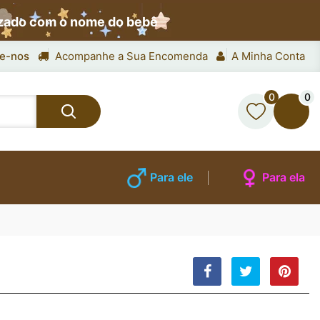
izado com o nome do bebê
e-nos
Acompanhe a Sua Encomenda
A Minha Conta
0
0
Para ele
Para ela