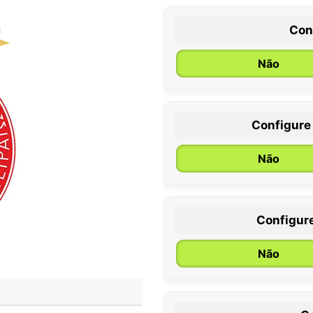
Con
Não
Configure
0 / 6 meses
Não
Configur
Não