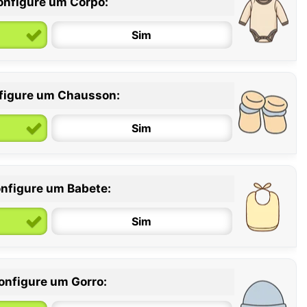
onfigure um Corpo:
Sim
figure um Chausson:
6 / 12 meses
12 / 18 meses
Sim
nfigure um Babete:
Sim
onfigure um Gorro: