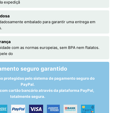
 da expediçã
adosa
idadosamente embalado para garantir uma entrega em
s.
rança
idade com as normas europeias, sem BPA nem ftalatos.
 pele do
amento seguro garantido
ão protegidas pelo sistema de pagamento seguro do
PayPal.
om cartão bancário através da plataforma PayPal,
totalmente segura.