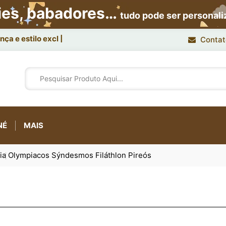
ies, babadores…
tudo pode ser personal
ça e estilo exclusivo.
Contat
NÉ
MAIS
ia
Olympiacos Sýndesmos Filáthlon Pireós