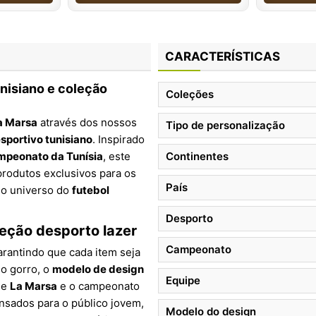
CARACTERÍSTICAS
unisiano e coleção
Coleções
La Marsa
através dos nossos
Tipo de personalização
esportivo tunisiano
. Inspirado
mpeonato da Tunísia
, este
Continentes
produtos exclusivos para os
País
 o universo do
futebol
Desporto
eção desporto lazer
Campeonato
rantindo que cada item seja
no gorro, o
modelo de design
Equipe
de
La Marsa
e o campeonato
ensados para o público jovem,
Modelo do design