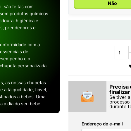
Não
, são feitas com
 sem produtos químicos
doura, higiénica e
as, prendedores e
conformidade com a
s essenciais de
desempenho e a
chupeta personalizada
s, as nossas chupetas
Precisa 
alta qualidade, fiável,
finaliza
stinados a bebés. Uma
Se tiver 
processo 
ia a dia do seu bebé.
durante t
Endereço de e-mail