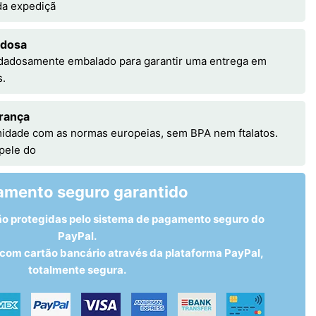
 da expediçã
adosa
idadosamente embalado para garantir uma entrega em
s.
rança
idade com as normas europeias, sem BPA nem ftalatos.
 pele do
amento seguro garantido
ão protegidas pelo sistema de pagamento seguro do
PayPal.
om cartão bancário através da plataforma PayPal,
totalmente segura.