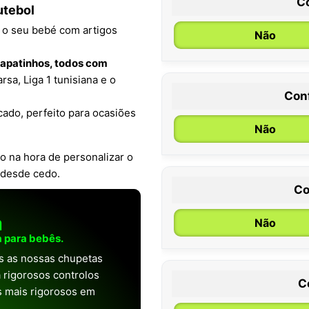
C
utebol
o seu bebé com artigos
Não
sapatinhos, todos com
sa, Liga 1 tunisiana e o
Con
0 / 6 meses
cado, perfeito para ocasiões
Não
o na hora de personalizar o
e desde cedo.
Co
a
Não
 para bebês.
as as nossas chupetas
 rigorosos controlos
C
os mais rigorosos em