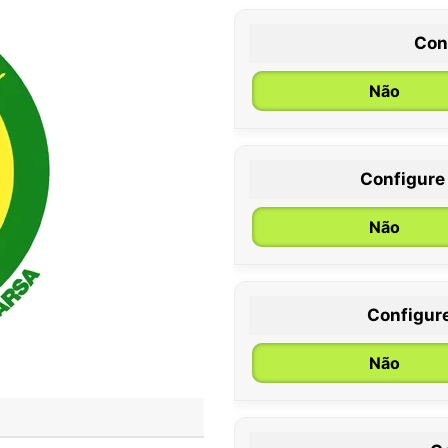
Con
Não
Configure
0 / 6 meses
Não
Configur
Não