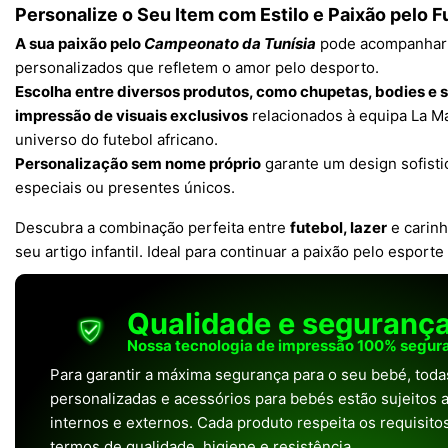
Personalize o Seu Item com Estilo e Paixão pelo F
A sua paixão pelo
Campeonato da Tunísia
pode acompanhar 
personalizados que refletem o amor pelo desporto.
Escolha entre diversos produtos, como chupetas, bodies e 
impressão de visuais exclusivos
relacionados à equipa La Mar
universo do futebol africano.
Personalização sem nome próprio
garante um design sofisti
especiais ou presentes únicos.
Descubra a combinação perfeita entre
futebol, lazer
e carinh
seu artigo infantil. Ideal para continuar a paixão pelo esport
Qualidade e seguranç
Nossa tecnologia de impressão 100% segura
Para garantir a máxima segurança para o seu bebé, tod
personalizadas e acessórios para bebés estão sujeitos a
internos e externos. Cada produto respeita os requisit
termos de qualidade, higiene e resistência.