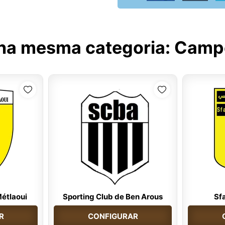
 na mesma categoria:
Campe
Métlaoui
Sporting Club de Ben Arous
Sfa
R
CONFIGURAR