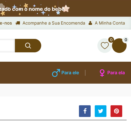
izado com o nome do bebê
e-nos
Acompanhe a Sua Encomenda
A Minha Conta
0
0
Para ele
Para ela