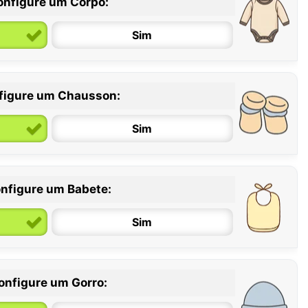
onfigure um Corpo:
Sim
figure um Chausson:
6 / 12 meses
12 / 18 meses
Sim
nfigure um Babete:
Sim
onfigure um Gorro: