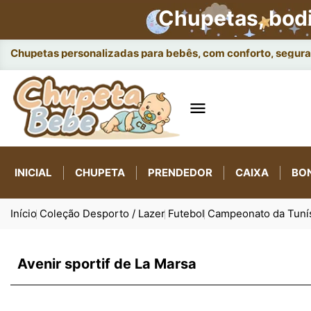
Chupetas, bod
A

INICIAL
CHUPETA
PRENDEDOR
CAIXA
BO
Início
Coleção Desporto / Lazer
Futebol
Campeonato da Tuní
Avenir sportif de La Marsa