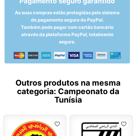
Pagamento seguro garantido
As suas compras estão protegidas pelo sistema
de pagamento seguro do PayPal.
Também pode pagar com cartão bancário
através da plataforma PayPal, totalmente
segura.
Outros produtos na mesma
categoria:
Campeonato da
Tunísia