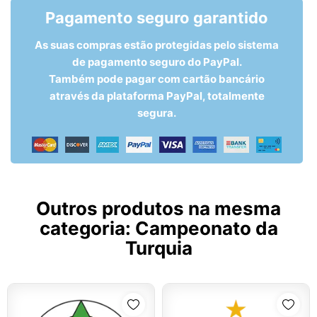
Pagamento seguro garantido
As suas compras estão protegidas pelo sistema
de pagamento seguro do PayPal.
Também pode pagar com cartão bancário
através da plataforma PayPal, totalmente
segura.
Outros produtos na mesma
categoria:
Campeonato da
Turquia