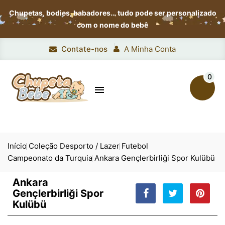
Chupetas, bodies, babadores…
tudo pode ser personalizado
com o nome do bebê
Contate-nos
A Minha Conta
0

Início
Coleção Desporto / Lazer
Futebol
Campeonato da Turquia
Ankara Gençlerbirliği Spor Kulübü
Ankara
Gençlerbirliği Spor
Kulübü