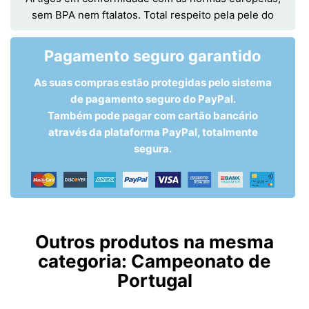
sem BPA nem ftalatos. Total respeito pela pele do
Pagamento seguro garantido
As suas compras estão protegidas pelo sistema
de pagamento seguro do PayPal.
Também pode pagar com cartão bancário
através da plataforma PayPal, totalmente
segura.
Outros produtos na mesma
categoria:
Campeonato de
Portugal