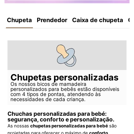
Chupeta
Prendedor
Caixa de chupeta
C
Chupetas personalizadas
Os nossos bicos de mamadeira
personalizados para bebês estão disponíveis
com 4 tipos de pontas, atendendo às
necessidades de cada criança.
Chuchas personalizadas para bebé:
segurança, conforto e personalização.
As nossas
chupetas personalizadas para bebé
são
projetadas para oferecer o máximo de
conforto,