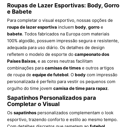
Roupas de Lazer Esportivas: Body, Gorro
e Babete
Para completar o visual esportivo, nossas opções de
roupa de lazer esportiva
incluem
body
,
gorro
e
babete
. Todos fabricados na Europa com materiais
100% algodão, possuem impressão segura e resistente,
adequada para uso diário. Os detalhes de design
refletem o modelo de esporte do
campeonato dos
Países Baixos
, e as cores neutras facilitam
combinações para
camisas de times
e outros artigos
de roupa de
equipe de futebol
. O
body
com impressão
personalizada é perfeito para vestir os pequenos com
orgulho do time jovem
camisa de time para rapaz
.
Sapatinhos Personalizados para
Completar o Visual
Os
sapatinhos
personalizados complementam o look
esportivo, trazendo conforto e estilo ao mesmo tempo.
Com detalhes discretos que remetem ao
futebol