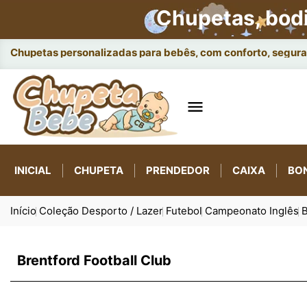
Chupetas, bod
Chupetas personalizadas para bebês, com conforto, seguran

INICIAL
CHUPETA
PRENDEDOR
CAIXA
BO
Início
Coleção Desporto / Lazer
Futebol
Campeonato Inglês
B
Brentford Football Club