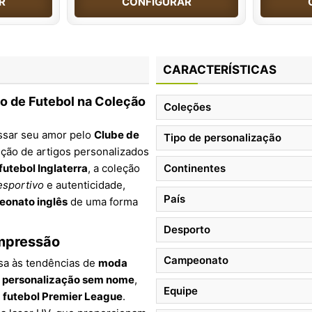
R
CONFIGURAR
CARACTERÍSTICAS
so de Futebol na Coleção
Coleções
ssar seu amor pelo
Clube de
Tipo de personalização
ção de artigos personalizados
futebol Inglaterra
, a coleção
Continentes
esportivo
e autenticidade,
País
onato inglês
de uma forma
Desporto
impressão
Campeonato
sa às tendências de
moda
e
personalização sem nome
,
Equipe
o
futebol Premier League
.