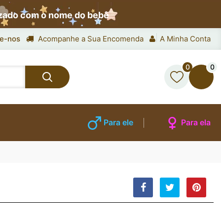
izado com o nome do bebê
e-nos
Acompanhe a Sua Encomenda
A Minha Conta
0
0
Para ele
Para ela