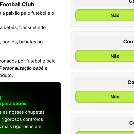
C
Football Club
a a paixão pelo futebol e o
Não
ra bebés, transmitindo
Con
, bodies, babetes ou
0 / 6 meses
Não
xonados por futebol e pelo
Personalização bebê
e
oduto.
Co
a
Não
 para bebês.
as as nossas chupetas
 rigorosos controlos
C
os mais rigorosos em