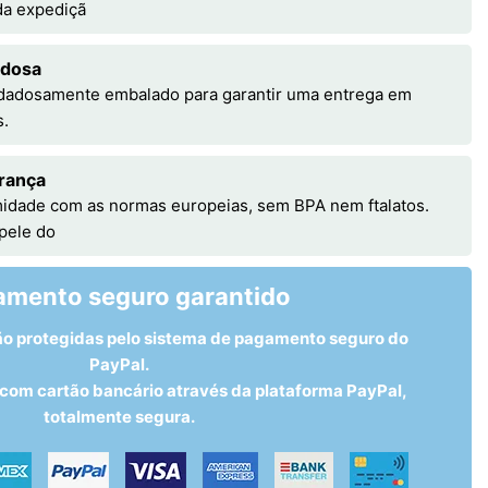
 da expediçã
adosa
idadosamente embalado para garantir uma entrega em
s.
rança
idade com as normas europeias, sem BPA nem ftalatos.
 pele do
amento seguro garantido
ão protegidas pelo sistema de pagamento seguro do
PayPal.
om cartão bancário através da plataforma PayPal,
totalmente segura.