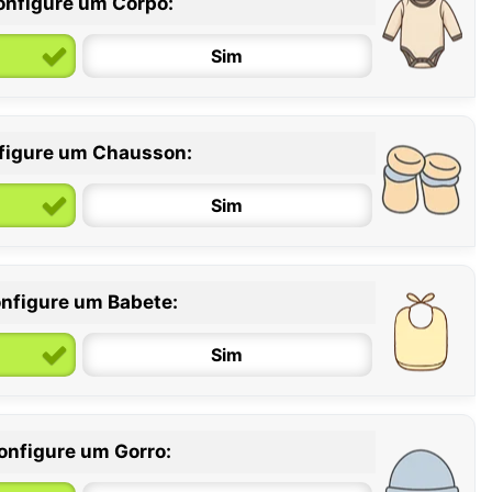
onfigure um Corpo:
Sim
figure um Chausson:
6 / 12 meses
12 / 18 meses
Sim
nfigure um Babete:
Sim
onfigure um Gorro: