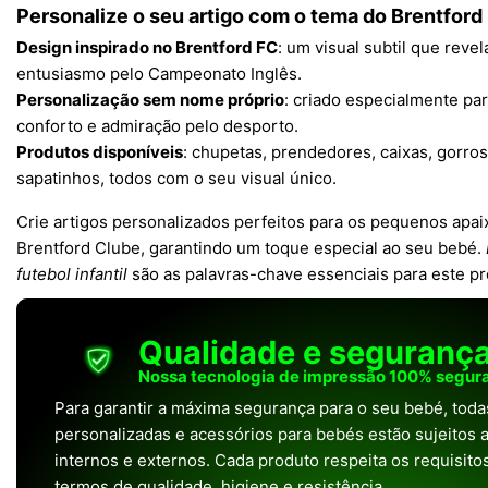
Personalize o seu artigo com o tema do Brentford 
Design inspirado no Brentford FC
: um visual subtil que revel
entusiasmo pelo Campeonato Inglês.
Personalização sem nome próprio
: criado especialmente pa
conforto e admiração pelo desporto.
Produtos disponíveis
: chupetas, prendedores, caixas, gorros
sapatinhos, todos com o seu visual único.
Crie artigos personalizados perfeitos para os pequenos apai
Brentford Clube, garantindo um toque especial ao seu bebé.
futebol infantil
são as palavras-chave essenciais para este pr
Qualidade e seguranç
Nossa tecnologia de impressão 100% segura
Para garantir a máxima segurança para o seu bebé, tod
personalizadas e acessórios para bebés estão sujeitos a
internos e externos. Cada produto respeita os requisit
termos de qualidade, higiene e resistência.