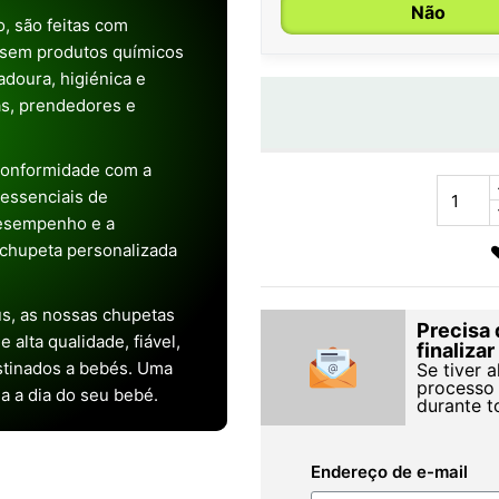
Não
, são feitas com
 sem produtos químicos
doura, higiénica e
as, prendedores e
conformidade com a
s essenciais de
desempenho e a
chupeta personalizada
s, as nossas chupetas
Precisa 
alta qualidade, fiável,
finaliza
stinados a bebés. Uma
Se tiver 
processo 
ia a dia do seu bebé.
durante t
Endereço de e-mail