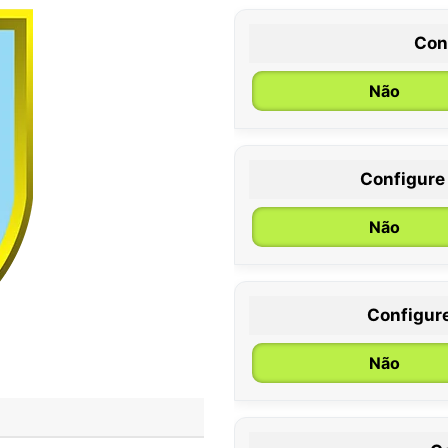
Con
Não
Configure
0 / 6 meses
Não
Configur
Não