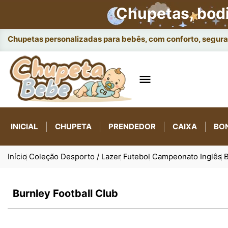
Chupetas, bod
Chupetas personalizadas para bebês, com conforto, seguran

INICIAL
CHUPETA
PRENDEDOR
CAIXA
BO
Início
Coleção Desporto / Lazer
Futebol
Campeonato Inglês
B
Burnley Football Club