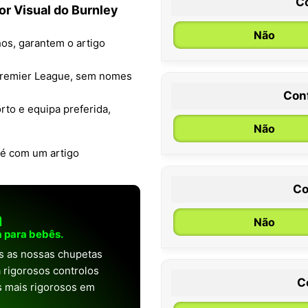
C
or Visual do Burnley
Não
os, garantem o artigo
 Premier League, sem nomes
Con
0 / 6 meses
rto e equipa preferida,
Não
é com um artigo
Co
a
Não
 para bebês.
as as nossas chupetas
 rigorosos controlos
C
os mais rigorosos em