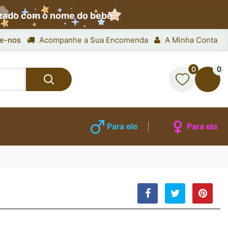
izado com o nome do bebê
e-nos
Acompanhe a Sua Encomenda
A Minha Conta
0
0
Para ele
Para ela