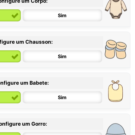
onfigure um Corpo:
Sim
figure um Chausson:
6 / 12 meses
12 / 18 meses
Sim
nfigure um Babete:
Sim
onfigure um Gorro: