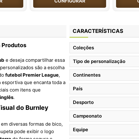
R
CONFIGURAR
CARACTERÍSTICAS
 Produtos
Coleções
ub
e deseja compartilhar essa
Tipo de personalização
 personalizados são a escolha
 do
futebol Premier League
,
Continentes
 esportiva que encanta toda a
País
ciais com itens que
inglês
.
Desporto
isual do Burnley
Campeonato
 em diversas formas de bico,
Equipe
hupeta pode exibir o logo
aterra
de forma segura e