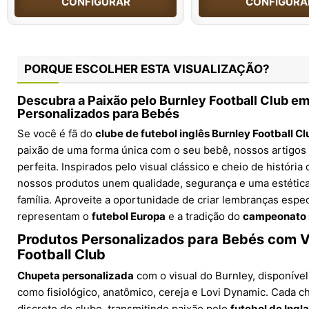
CONFIGURAR
CONFIGURA
PORQUE ESCOLHER ESTA VISUALIZAÇÃO?
Descubra a Paixão pelo
Burnley Football Club
em
Personalizados para Bebés
Se você é fã do
clube de futebol inglês Burnley Football Cl
paixão de uma forma única com o seu bebê, nossos artigos
perfeita. Inspirados pelo visual clássico e cheio de história
nossos produtos unem qualidade, segurança e uma estética
família. Aproveite a oportunidade de criar lembranças espe
representam o
futebol Europa
e a tradição do
campeonato 
Produtos Personalizados para Bebés com V
Football Club
Chupeta personalizada
com o visual do Burnley, disponível
como fisiológico, anatômico, cereja e Lovi Dynamic. Cada c
discreto do clube, transmitindo paixão pelo
futebol de Ingl