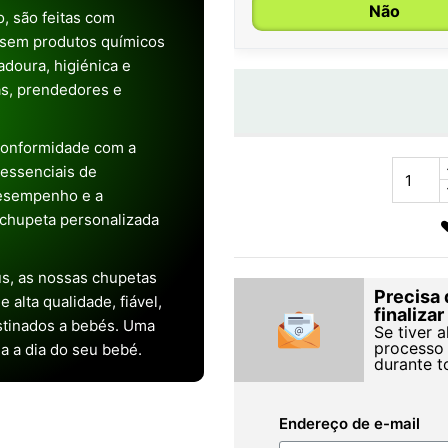
Não
, são feitas com
 sem produtos químicos
doura, higiénica e
as, prendedores e
conformidade com a
s essenciais de
desempenho e a
chupeta personalizada
s, as nossas chupetas
Precisa 
alta qualidade, fiável,
finaliza
stinados a bebés. Uma
Se tiver 
processo 
ia a dia do seu bebé.
durante t
Endereço de e-mail