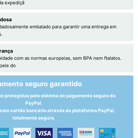
 da expediçã
adosa
idadosamente embalado para garantir uma entrega em
s.
rança
idade com as normas europeias, sem BPA nem ftalatos.
 pele do
amento seguro garantido
ão protegidas pelo sistema de pagamento seguro do
PayPal.
om cartão bancário através da plataforma PayPal,
totalmente segura.