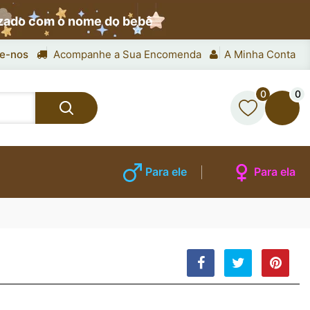
izado com o nome do bebê
e-nos
Acompanhe a Sua Encomenda
A Minha Conta
0
0
Para ele
Para ela