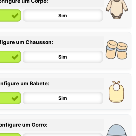
onfigure um Corpo:
Sim
figure um Chausson:
6 / 12 meses
12 / 18 meses
Sim
nfigure um Babete:
Sim
onfigure um Gorro: