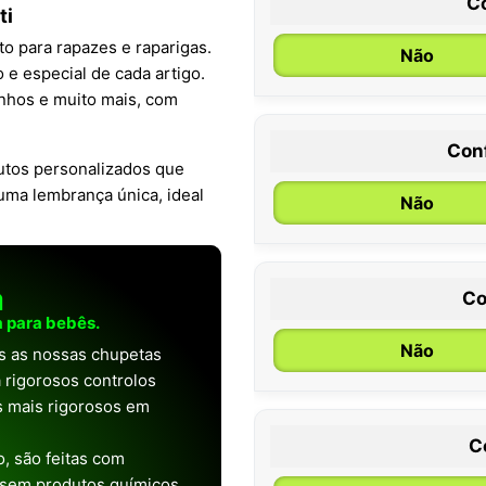
C
ti
to para rapazes e raparigas.
Não
o e especial de cada artigo.
inhos e muito mais, com
Con
0 / 6 meses
tos personalizados que
 uma lembrança única, ideal
Não
a
Co
 para bebês.
Não
as as nossas chupetas
 rigorosos controlos
os mais rigorosos em
C
, são feitas com
 sem produtos químicos