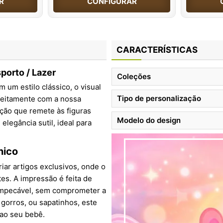
R
CONFIGURAR
CARACTERÍSTICAS
porto / Lazer
Coleções
 um estilo clássico, o visual
Tipo de personalização
feitamente com a nossa
ção que remete às figuras
Modelo do design
elegância sutil, ideal para
nico
iar artigos exclusivos, onde o
tes. A impressão é feita de
 impecável, sem comprometer a
gorros, ou sapatinhos, este
 ao seu bebê.