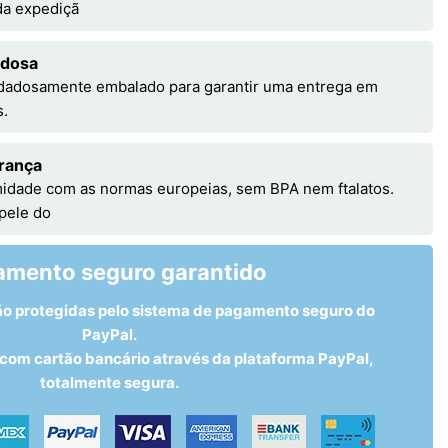
 da expediçã
adosa
idadosamente embalado para garantir uma entrega em
s.
rança
idade com as normas europeias, sem BPA nem ftalatos.
 pele do
amento seguro garantido
ão protegidas pelo sistema de pagamento seguro do
PayPal.
om cartão bancário através da plataforma PayPal,
totalmente segura.