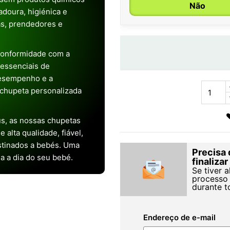
Não
doura, higiénica e
as, prendedores e
conformidade com a
s essenciais de
desempenho e a
chupeta personalizada
s, as nossas chupetas
alta qualidade, fiável,
stinados a bebés. Uma
Precisa 
ia a dia do seu bebé.
finaliza
Se tiver 
processo 
durante t
Endereço de e-mail