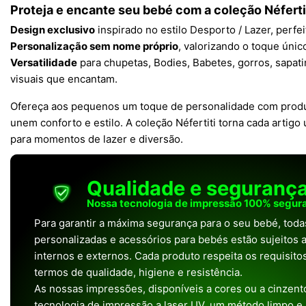
Proteja e encante seu bebé com a coleção Néferti
Design exclusivo
inspirado no estilo Desporto / Lazer, perfei
Personalização sem nome próprio
, valorizando o toque únic
Versatilidade
para chupetas, Bodies, Babetes, gorros, sapat
visuais que encantam.
Ofereça aos pequenos um toque de personalidade com produ
unem conforto e estilo. A coleção Néfertiti torna cada artigo
para momentos de lazer e diversão.
Qualidade e seguranç
Nossa tecnologia de impressão 100% segura
Para garantir a máxima segurança para o seu bebé, tod
personalizadas e acessórios para bebés estão sujeitos a
internos e externos. Cada produto respeita os requisit
termos de qualidade, higiene e resistência.
As nossas impressões, disponíveis a cores ou a cinzento
tecnologia de impressão a laser UV, um método limpo e