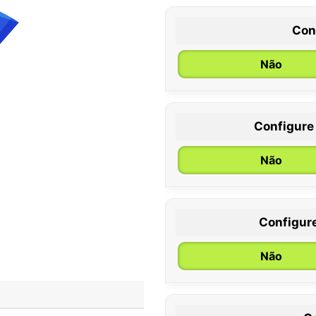
Con
Não
Configure
0 / 6 meses
Não
Configur
Não