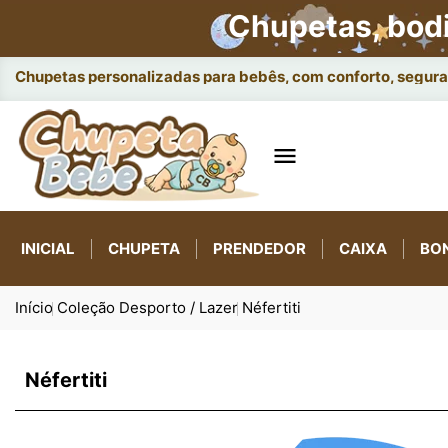
Chupetas, bod
Ac

INICIAL
CHUPETA
PRENDEDOR
CAIXA
BO
Início
Coleção Desporto / Lazer
Néfertiti
Néfertiti