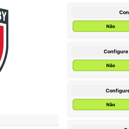
Con
Não
Configure
0 / 6 meses
Não
Configur
Não