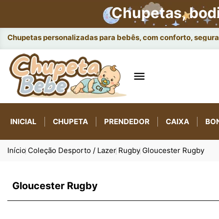
Chupetas, bod
Chupetas personalizadas para bebês, com conforto, seguran

INICIAL
CHUPETA
PRENDEDOR
CAIXA
BO
Início
Coleção Desporto / Lazer
Rugby
Gloucester Rugby
Gloucester Rugby