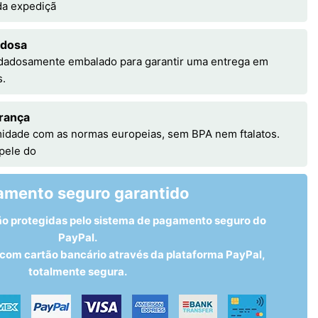
 da expediçã
adosa
idadosamente embalado para garantir uma entrega em
s.
rança
idade com as normas europeias, sem BPA nem ftalatos.
 pele do
amento seguro garantido
ão protegidas pelo sistema de pagamento seguro do
PayPal.
om cartão bancário através da plataforma PayPal,
totalmente segura.