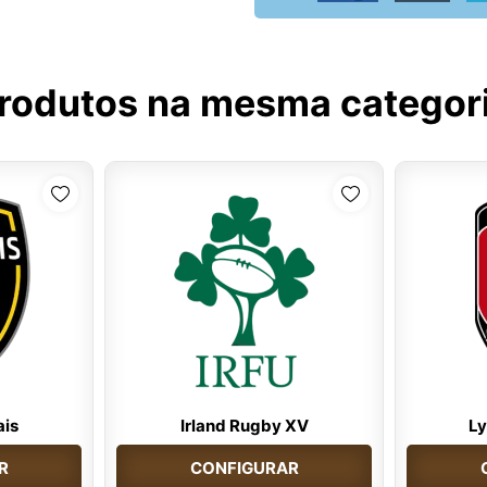
rodutos na mesma categor
ais
Irland Rugby XV
L
R
CONFIGURAR