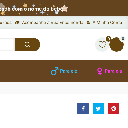
izado com o nome do bebê
e-nos
Acompanhe a Sua Encomenda
A Minha Conta
0
0
Para ele
Para ela