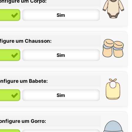
onfigure um Corpo:
Sim
figure um Chausson:
6 / 12 meses
12 / 18 meses
Sim
nfigure um Babete:
Sim
onfigure um Gorro: