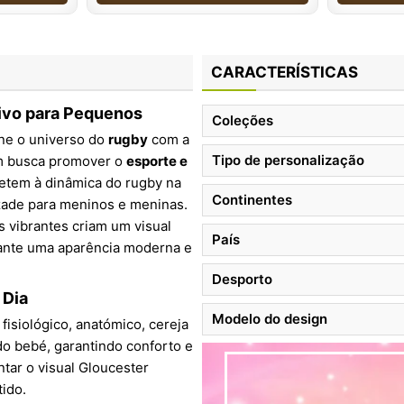
CARACTERÍSTICAS
tivo para Pequenos
Coleções
une o universo do
rugby
com a
Tipo de personalização
em busca promover o
esporte e
etem à dinâmica do rugby na
Continentes
izade para meninos e meninas.
s vibrantes criam um visual
País
nte uma aparência moderna e
Desporto
 Dia
Modelo do design
fisiológico, anatómico, cereja
do bebé, garantindo conforto e
ar o visual Gloucester
ido.