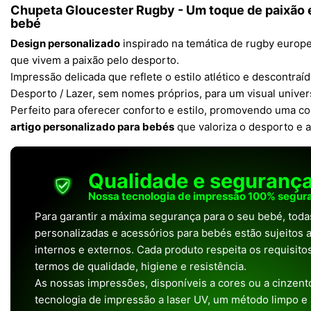
Chupeta Gloucester Rugby - Um toque de paixão e
bebé
Design personalizado
inspirado na temática de rugby europeu
que vivem a paixão pelo desporto.
Impressão delicada que reflete o estilo atlético e descontra
Desporto / Lazer, sem nomes próprios, para um visual univer
Perfeito para oferecer conforto e estilo, promovendo uma c
artigo personalizado para bebés
que valoriza o desporto e a
Qualidade e seguranç
Nossa tecnologia de impressão 100% segura
Para garantir a máxima segurança para o seu bebé, tod
personalizadas e acessórios para bebés estão sujeitos a
internos e externos. Cada produto respeita os requisit
termos de qualidade, higiene e resistência.
As nossas impressões, disponíveis a cores ou a cinzento
tecnologia de impressão a laser UV, um método limpo e