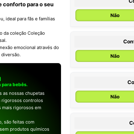
C
 conforto para o seu
Não
, ideal para fãs e famílias
ído da coleção Coleção
sal.
Con
0 / 6 meses
onexão emocional através do
 diversão.
Não
a
Co
 para bebês.
as as nossas chupetas
Não
 rigorosos controlos
os mais rigorosos em
, são feitas com
C
 sem produtos químicos