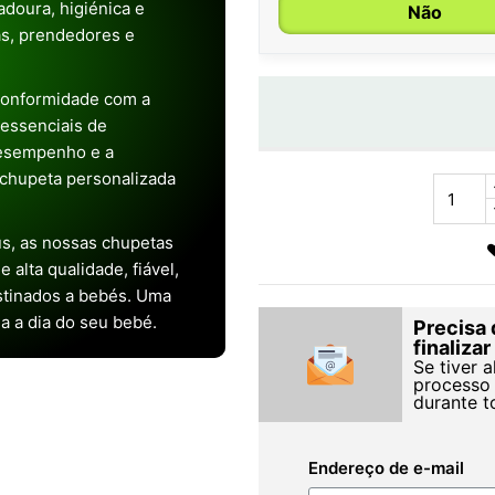
doura, higiénica e
Não
as, prendedores e
conformidade com a
s essenciais de
desempenho e a
chupeta personalizada
s, as nossas chupetas
alta qualidade, fiável,
stinados a bebés. Uma
ia a dia do seu bebé.
Precisa 
finaliza
Se tiver 
processo 
durante t
Endereço de e-mail