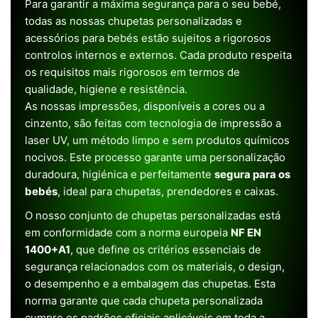
Para garantir a máxima segurança para o seu bebé,
todas as nossas chupetas personalizadas e
acessórios para bebés estão sujeitos a rigorosos
controlos internos e externos. Cada produto respeita
os requisitos mais rigorosos em termos de
qualidade, higiene e resistência.
As nossas impressões, disponíveis a cores ou a
cinzento, são feitas com tecnologia de impressão a
laser UV, um método limpo e sem produtos químicos
nocivos. Este processo garante uma personalização
duradoura, higiénica e perfeitamente
segura para os
bebés
, ideal para chupetas, prendedores e caixas.
O nosso conjunto de chupetas personalizadas está
em conformidade com a norma europeia
NF EN
1400+A1
, que define os critérios essenciais de
segurança relacionados com os materiais, o design,
o desempenho e a embalagem das chupetas. Esta
norma garante que cada chupeta personalizada
cumpre os padrões oficiais aplicáveis em toda a