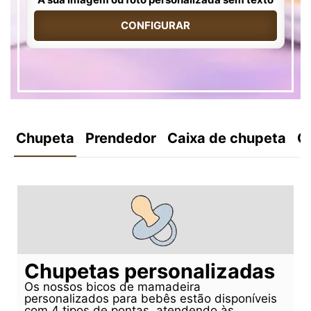
CONFIGURAR
Chupeta
Prendedor
Caixa de chupeta
C
Chupetas personalizadas
Os nossos bicos de mamadeira
personalizados para bebês estão disponíveis
com 4 tipos de pontas, atendendo às