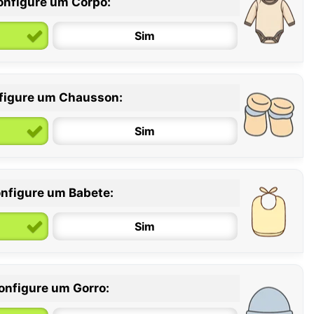
onfigure um Corpo:
Sim
figure um Chausson:
6 / 12 meses
12 / 18 meses
Sim
nfigure um Babete:
Sim
onfigure um Gorro: