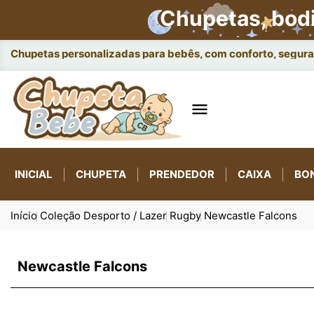
Chupetas, bod
Chupetas personalizadas para bebês, com conforto, seguran

INICIAL
CHUPETA
PRENDEDOR
CAIXA
BO
Início
Coleção Desporto / Lazer
Rugby
Newcastle Falcons
Newcastle Falcons