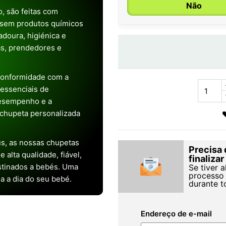
Não
, são feitas com
 sem produtos químicos
doura, higiénica e
as, prendedores e
conformidade com a
s essenciais de
desempenho e a
chupeta personalizada
s, as nossas chupetas
Precisa 
alta qualidade, fiável,
finaliza
stinados a bebés. Uma
Se tiver 
processo 
ia a dia do seu bebé.
durante t
Endereço de e-mail