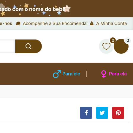
izado com o nome do bebê
e-nos
Acompanhe a Sua Encomenda
A Minha Conta
0
0
Para ele
Para ela