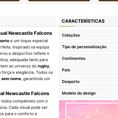
CARACTERÍSTICAS
sual Newcastle Falcons
Coleções
porto
e um toque especial
Tipo de personalização
rfeita. Inspirado na equipa
rno e desportivo reflete o
Continentes
ética, adequada tanto para
etem ao universo do
rugby
,
País
 força e elegância. Todos os
o
sem nome
, garantindo um
Desporto
ual Newcastle Falcons
Modelo do design
, todos compatíveis com o
siva. Cada visual pode ser
os para o conforto e