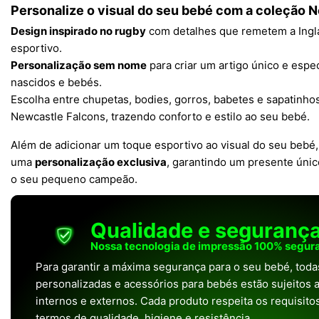
Personalize o visual do seu bebé com a coleção 
Design inspirado no rugby
com detalhes que remetem a Inglat
esportivo.
Personalização sem nome
para criar um artigo único e espec
nascidos e bebés.
Escolha entre chupetas, bodies, gorros, babetes e sapatinhos
Newcastle Falcons, trazendo conforto e estilo ao seu bebé.
Além de adicionar um toque esportivo ao visual do seu bebé
uma
personalização exclusiva
, garantindo um presente úni
o seu pequeno campeão.
Qualidade e seguranç
Nossa tecnologia de impressão 100% segura
Para garantir a máxima segurança para o seu bebé, tod
personalizadas e acessórios para bebés estão sujeitos a
internos e externos. Cada produto respeita os requisit
termos de qualidade, higiene e resistência.