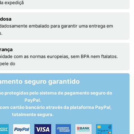
 da expediçã
adosa
idadosamente embalado para garantir uma entrega em
s.
rança
idade com as normas europeias, sem BPA nem ftalatos.
 pele do
amento seguro garantido
ão protegidas pelo sistema de pagamento seguro do
PayPal.
om cartão bancário através da plataforma PayPal,
totalmente segura.