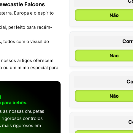
C
Newcastle Falcons
erra, Europa e o espírito
Não
ial, perfeito para recém-
Con
, todos com o visual do
0 / 6 meses
Não
, nossos artigos oferecem
co ou um mimo especial para
Co
a
Não
 para bebês.
as as nossas chupetas
 rigorosos controlos
C
os mais rigorosos em