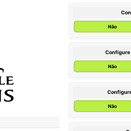
Con
Não
Configure
0 / 6 meses
Não
Configur
Não