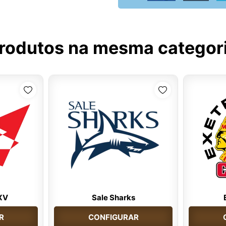
rodutos na mesma categor
XV
Sale Sharks
R
CONFIGURAR