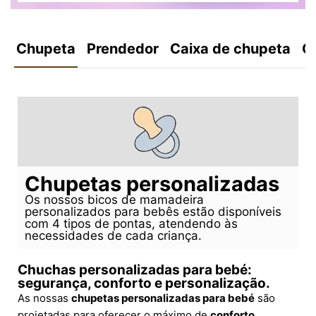
Chupeta
Prendedor
Caixa de chupeta
C
Chupetas personalizadas
Os nossos bicos de mamadeira
personalizados para bebês estão disponíveis
com 4 tipos de pontas, atendendo às
necessidades de cada criança.
Chuchas personalizadas para bebé:
segurança, conforto e personalização.
As nossas
chupetas personalizadas para bebé
são
projetadas para oferecer o máximo de
conforto,