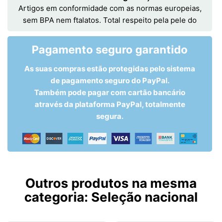
Artigos em conformidade com as normas europeias,
sem BPA nem ftalatos. Total respeito pela pele do
Pagamento seguro garantido
As suas compras estão protegidas pelo sistema
de pagamento seguro do PayPal.
Também pode pagar com cartão bancário
através da plataforma PayPal, totalmente
segura.
Outros produtos na mesma
categoria:
Seleção nacional