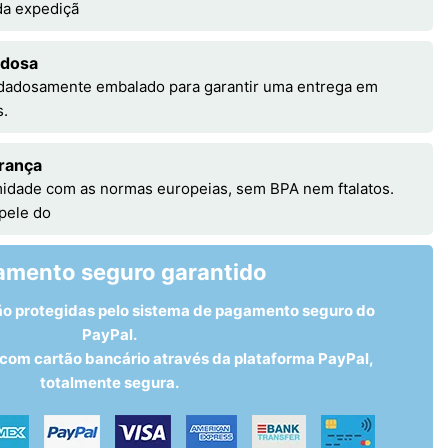
 da expediçã
adosa
idadosamente embalado para garantir uma entrega em
s.
rança
idade com as normas europeias, sem BPA nem ftalatos.
 pele do
amento seguro garantido
ão protegidas pelo sistema de pagamento seguro do
PayPal.
om cartão bancário através da plataforma PayPal,
totalmente segura.