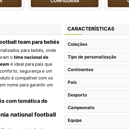
R
CONFIGURAR
CARACTERÍSTICAS
football team para bebés
Coleções
onalizados para bebés, onde
Tipo de personalização
ebram o
time nacional de
 team
é ideal para pais que
Continentes
 conforto, segurança e um
roduto é compatível com os
País
sem nome para garantir um
Desporto
és com temática de
Campeonato
ia national football
Equipe