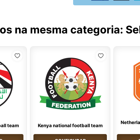
tos na mesma categoria:
Se
Netherla
ball team
Kenya national football team