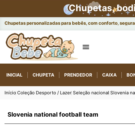
Chupetas, bod
Chupetas personalizadas para bebês, com conforto, seguran

INICIAL
CHUPETA
PRENDEDOR
CAIXA
BO
Início
Coleção Desporto / Lazer
Seleção nacional
Slovenia na
Slovenia national football team