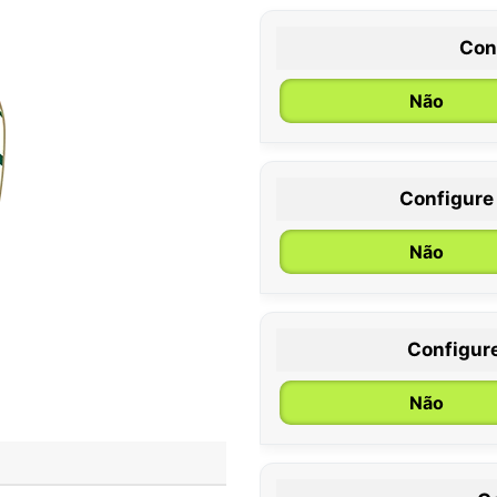
Con
Não
Configure
0 / 6 meses
Não
Configur
Não