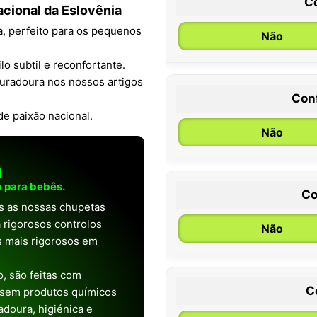
C
cional da Eslovênia
a, perfeito para os pequenos
Não
o subtil e reconfortante.
duradoura nos nossos artigos
Con
0 / 6 meses
e paixão nacional.
Não
a
 para bebês.
Co
as as nossas chupetas
 rigorosos controlos
Não
os mais rigorosos em
, são feitas com
C
 sem produtos químicos
doura, higiénica e