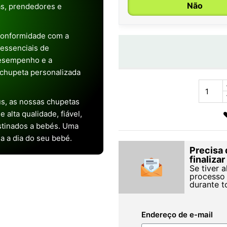
Não
as, prendedores e
conformidade com a
s essenciais de
desempenho e a
chupeta personalizada
s, as nossas chupetas
alta qualidade, fiável,
stinados a bebés. Uma
ia a dia do seu bebé.
Precisa 
finaliza
Se tiver 
processo 
durante t
Endereço de e-mail