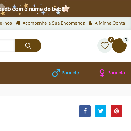
izado com o nome do bebê
e-nos
Acompanhe a Sua Encomenda
A Minha Conta
0
0
Para ele
Para ela