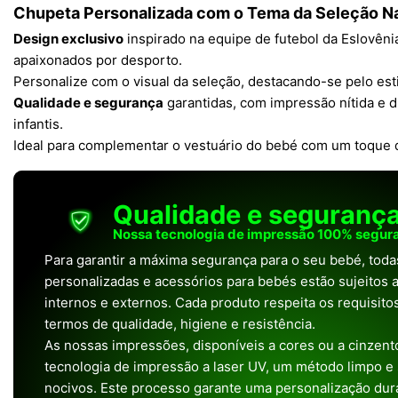
Chupeta Personalizada com o Tema da Seleção Na
Design exclusivo
inspirado na equipe de futebol da Eslovêni
apaixonados por desporto.
Personalize com o visual da seleção, destacando-se pelo estil
Qualidade e segurança
garantidas, com impressão nítida e 
infantis.
Ideal para complementar o vestuário do bebé com um toque d
Qualidade e seguranç
Nossa tecnologia de impressão 100% segura
Para garantir a máxima segurança para o seu bebé, tod
personalizadas e acessórios para bebés estão sujeitos a
internos e externos. Cada produto respeita os requisit
termos de qualidade, higiene e resistência.
As nossas impressões, disponíveis a cores ou a cinzento
tecnologia de impressão a laser UV, um método limpo e
nocivos. Este processo garante uma personalização dura