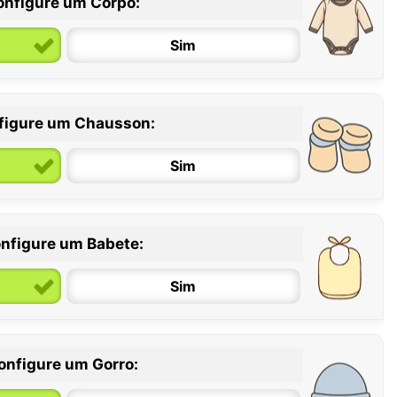
onfigure um Corpo:
Sim
figure um Chausson:
6 / 12 meses
12 / 18 meses
Sim
nfigure um Babete:
Sim
onfigure um Gorro: