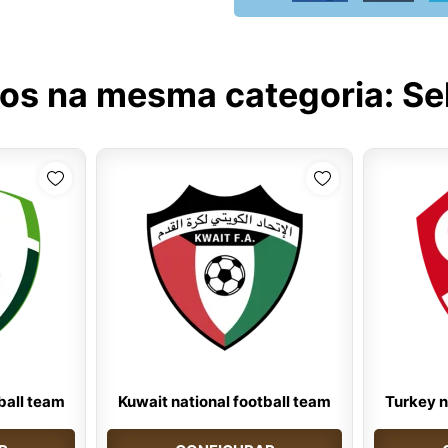
tos na mesma categoria:
Se
tball team
Kuwait national football team
Turkey n