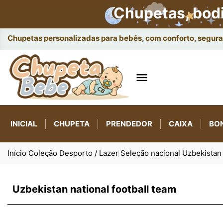
Chupetas, bod
Chupetas personalizadas para bebês, com conforto, seguran

INICIAL
CHUPETA
PRENDEDOR
CAIXA
BO
Início
Coleção Desporto / Lazer
Seleção nacional
Uzbekistan 
Uzbekistan national football team