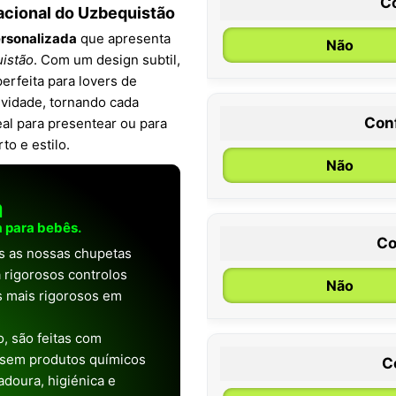
C
acional do Uzbequistão
rsonalizada
que apresenta
Não
uistão
. Com um design subtil,
erfeita para lovers de
ividade, tornando cada
Con
al para presentear ou para
0 / 6 meses
o e estilo.
Não
a
 para bebês.
Co
as as nossas chupetas
 rigorosos controlos
Não
os mais rigorosos em
, são feitas com
 sem produtos químicos
C
doura, higiénica e