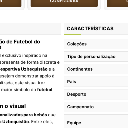
R
CONFIGURAR
CARACTERÍSTICAS
ão de Futebol do
Coleções
é
 exclusivo inspirado na
Tipo de personalização
representa de forma discreta e
 esportiva Uzbequistão
e a
Continentes
 desejam demonstrar apoio à
País
izada, este visual traz
o maior símbolo do
futebol
Desporto
 o visual
Campeonato
onalizados para bebés
que
do Uzbequistão
. Entre eles,
Equipe