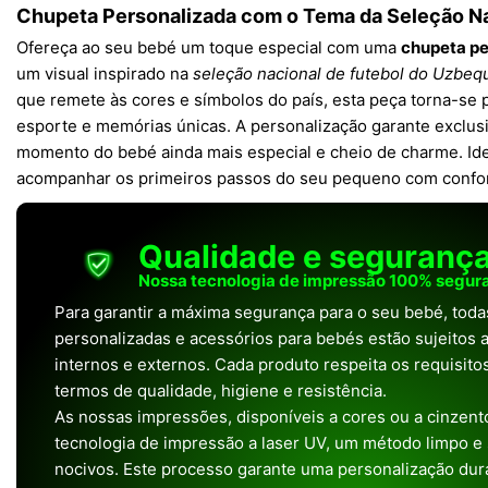
Chupeta Personalizada com o Tema da Seleção N
Ofereça ao seu bebé um toque especial com uma
chupeta pe
um visual inspirado na
seleção nacional de futebol do Uzbeq
que remete às cores e símbolos do país, esta peça torna-se p
esporte e memórias únicas. A personalização garante exclus
momento do bebé ainda mais especial e cheio de charme. Ide
acompanhar os primeiros passos do seu pequeno com confort
Qualidade e seguranç
Nossa tecnologia de impressão 100% segura
Para garantir a máxima segurança para o seu bebé, tod
personalizadas e acessórios para bebés estão sujeitos a
internos e externos. Cada produto respeita os requisit
termos de qualidade, higiene e resistência.
As nossas impressões, disponíveis a cores ou a cinzento
tecnologia de impressão a laser UV, um método limpo e
nocivos. Este processo garante uma personalização dura