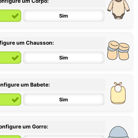
onfigure um Corpo:
Sim
figure um Chausson:
6 / 12 meses
12 / 18 meses
Sim
nfigure um Babete:
Sim
onfigure um Gorro: