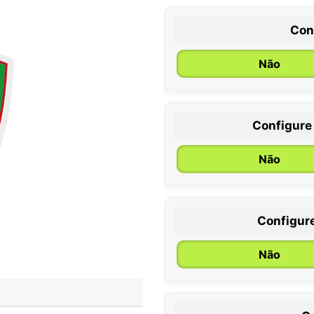
Con
Não
Configure
0 / 6 meses
Não
Configur
Não