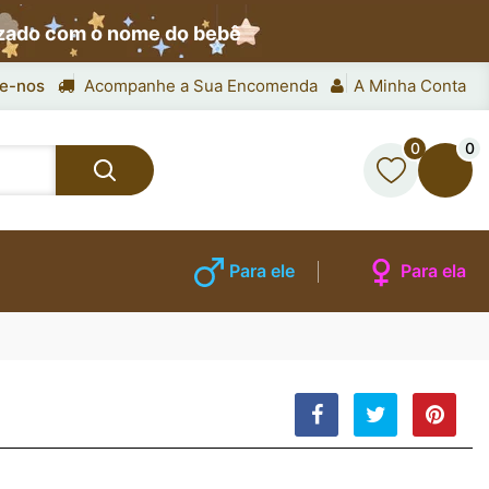
izado com o nome do bebê
e-nos
Acompanhe a Sua Encomenda
A Minha Conta
0
0
Para ele
Para ela