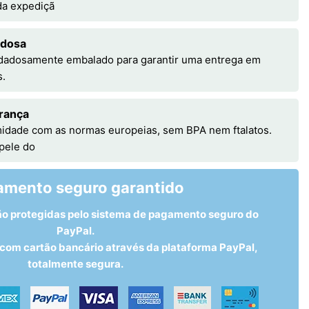
 da expediçã
adosa
idadosamente embalado para garantir uma entrega em
s.
rança
idade com as normas europeias, sem BPA nem ftalatos.
 pele do
amento seguro garantido
ão protegidas pelo sistema de pagamento seguro do
PayPal.
om cartão bancário através da plataforma PayPal,
totalmente segura.