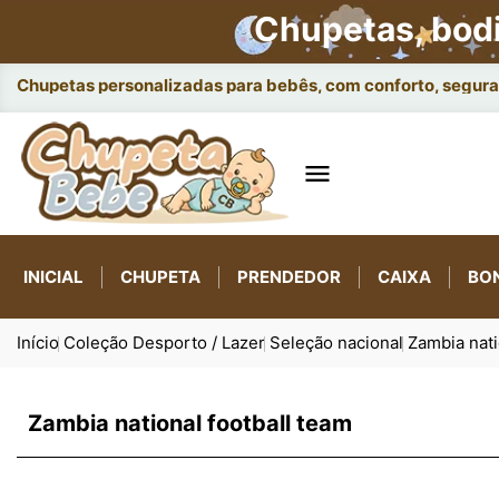
Chupetas, bod
Chupetas personalizadas para bebês, com conforto, seguran

INICIAL
CHUPETA
PRENDEDOR
CAIXA
BO
Início
Coleção Desporto / Lazer
Seleção nacional
Zambia nati
Zambia national football team