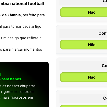
C
mbia national football
Não
ol da Zâmbia
, perfeito para
al para tornar cada artigo
Con
0 / 6 meses
 um design que reflete o
Não
ito para marcar momentos
Co
a
Não
 para bebês.
as as nossas chupetas
 rigorosos controlos
os mais rigorosos em
C