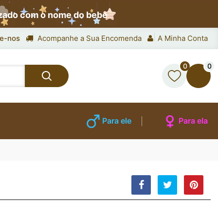
izado com o nome do bebê
e-nos
Acompanhe a Sua Encomenda
A Minha Conta
0
0
Para ele
Para ela