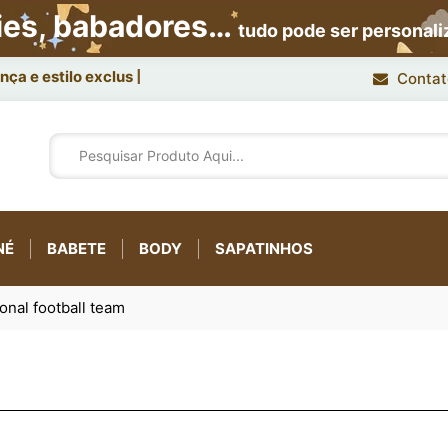
ies, babadores…
tudo pode ser personal
ça e estilo exclusivo.
Contat
NÉ
BABETE
BODY
SAPATINHOS
onal football team