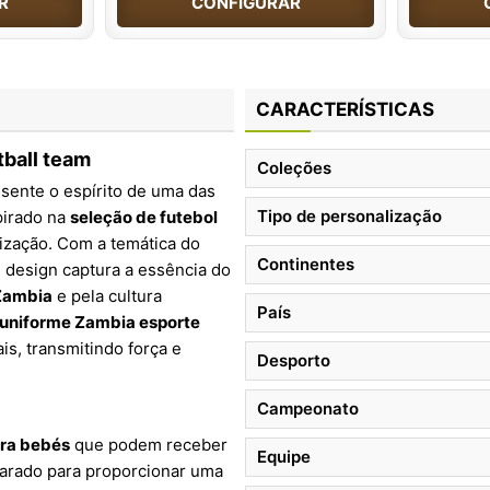
R
CONFIGURAR
CARACTERÍSTICAS
tball team
Coleções
esente o espírito de uma das
Tipo de personalização
pirado na
seleção de futebol
ização. Com a temática do
Continentes
e design captura a essência do
Zambia
e pela cultura
País
uniforme Zambia esporte
s, transmitindo força e
Desporto
Campeonato
ara bebés
que podem receber
Equipe
parado para proporcionar uma