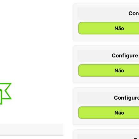
Con
Não
Configure
0 / 6 meses
Não
Configur
Não