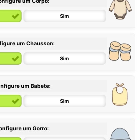
onfigure um Corpo:
Sim
figure um Chausson:
6 / 12 meses
12 / 18 meses
Sim
nfigure um Babete:
Sim
onfigure um Gorro: