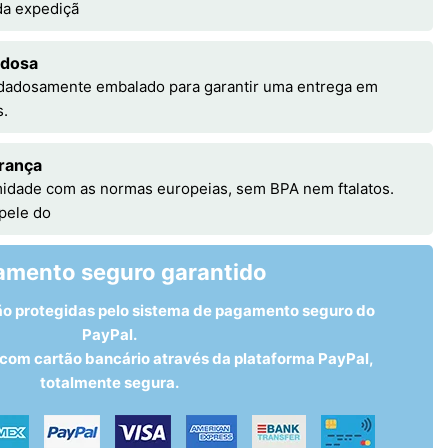
 da expediçã
adosa
idadosamente embalado para garantir uma entrega em
s.
rança
idade com as normas europeias, sem BPA nem ftalatos.
 pele do
amento seguro garantido
ão protegidas pelo sistema de pagamento seguro do
PayPal.
om cartão bancário através da plataforma PayPal,
totalmente segura.