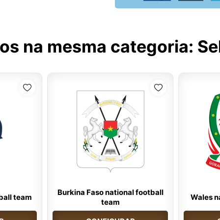
tos na mesma categoria:
Se
Burkina Faso national football
ball team
Wales na
team