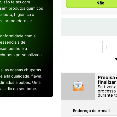
, são feitas com
Não
 sem produtos químicos
doura, higiénica e
as, prendedores e
conformidade com a
s essenciais de
desempenho e a
chupeta personalizada
s, as nossas chupetas
alta qualidade, fiável,
Precisa 
finaliza
stinados a bebés. Uma
Se tiver 
ia a dia do seu bebé.
processo 
durante t
Endereço de e-mail