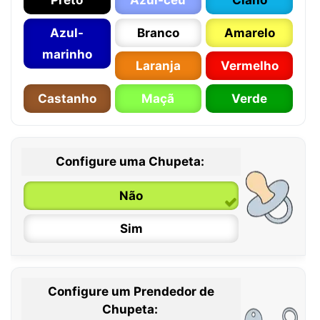
Azul-
Branco
Amarelo
marinho
Laranja
Vermelho
Castanho
Maçã
Verde
Configure uma Chupeta:
Não
Sim
Configure um Prendedor de
0 / 6 meses
Chupeta: