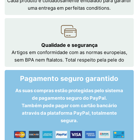
Cada produto é cuidadosamente embalado para garantir
uma entrega em perfeitas conditions.
Qualidade e segurança
Artigos em conformidade com as normas europeias,
sem BPA nem ftalatos. Total respeito pela pele do
Pagamento seguro garantido
As suas compras estão protegidas pelo sistema
de pagamento seguro do PayPal.
Também pode pagar com cartão bancário
através da plataforma PayPal, totalmente
segura.