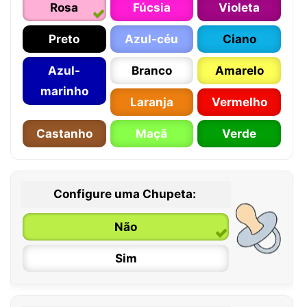
Rosa
Fúcsia
Violeta
Preto
Azul-céu
Ciano
Azul-
Branco
Amarelo
marinho
Laranja
Vermelho
Castanho
Maçã
Verde
Configure uma Chupeta:
Não
Sim