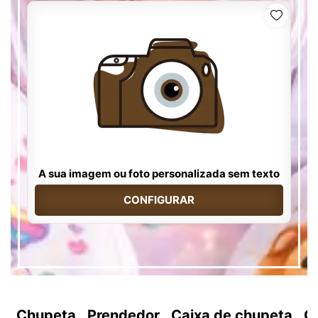
A sua imagem ou foto personalizada sem texto
CONFIGURAR
Chupeta
Prendedor
Caixa de chupeta
C