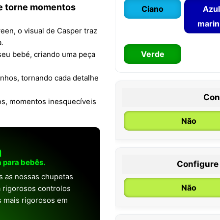
 e torne momentos
Ciano
Azul
mari
een, o visual de Casper traz
a.
Verde
seu bebé, criando uma peça
tinhos, tornando cada detalhe
Con
gos, momentos inesquecíveis
Não
a
 para bebês.
Configure
0 / 6 meses
as as nossas chupetas
Não
 rigorosos controlos
os mais rigorosos em