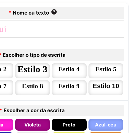
*
Nome ou texto
*
Escolher o tipo de escrita
Estilo 3
o 2
Estilo 4
Estilo 5
o 7
Estilo 8
Estilo 9
Estilo 10
*
Escolher a cor da escrita
ia
Violeta
Preto
Azul-céu