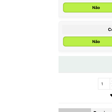
Não
C
Não