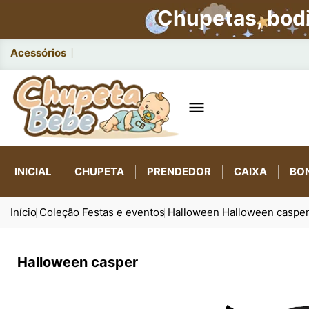
Chupetas, bod
Acessórios práticos para bebês:

INICIAL
CHUPETA
PRENDEDOR
CAIXA
BO
Início
Coleção Festas e eventos
Halloween
Halloween caspe
Halloween casper