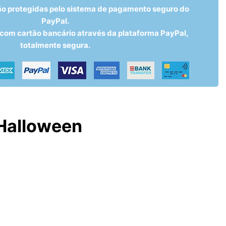
ão protegidas pelo sistema de pagamento seguro do
PayPal.
om cartão bancário através da plataforma PayPal,
totalmente segura.
Halloween