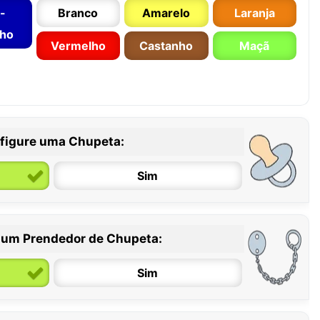
-
Branco
Amarelo
Laranja
nho
Vermelho
Castanho
Maçã
figure uma Chupeta:
Sim
 um Prendedor de Chupeta:
6 / 36 meses
Sim