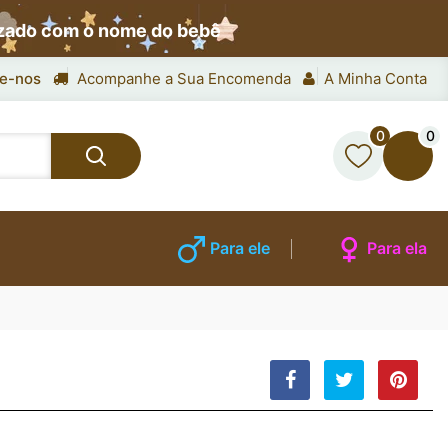
izado com o nome do bebê
e-nos
Acompanhe a Sua Encomenda
A Minha Conta
0
0
Para ele
Para ela