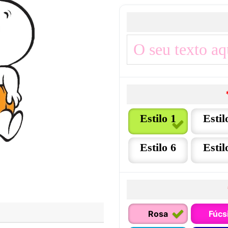
Estilo 1
Estil
Estilo 6
Estil
Rosa
Fúcs