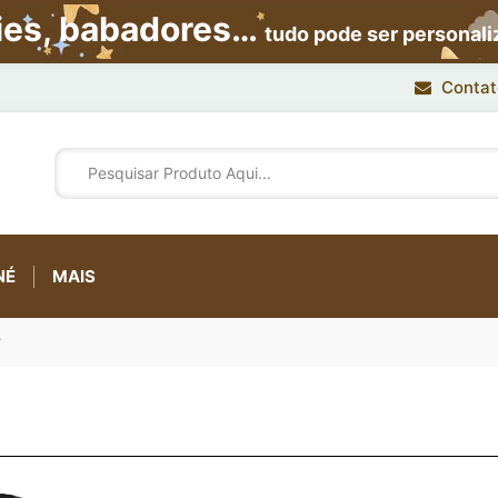
ies, babadores…
tudo pode ser personal
Contat
NÉ
MAIS
r