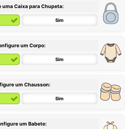
e uma Caixa para Chupeta:
Sim
onfigure um Corpo:
Sim
figure um Chausson:
6 / 12 meses
12 / 18 meses
Sim
nfigure um Babete: