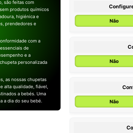
, são feitas com
Configur
 sem produtos químicos
doura, higiénica e
Não
as, prendedores e
conformidade com a
C
s essenciais de
desempenho e a
Não
chupeta personalizada
s, as nossas chupetas
alta qualidade, fiável,
Con
0 / 6 meses
stinados a bebés. Uma
ia a dia do seu bebé.
Não
Co