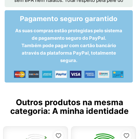
sem BPA nem ftalatos. Total respeito pela pele do
Pagamento seguro garantido
As suas compras estão protegidas pelo sistema
de pagamento seguro do PayPal.
Também pode pagar com cartão bancário
através da plataforma PayPal, totalmente
segura.
Outros produtos na mesma
categoria:
A minha identidade