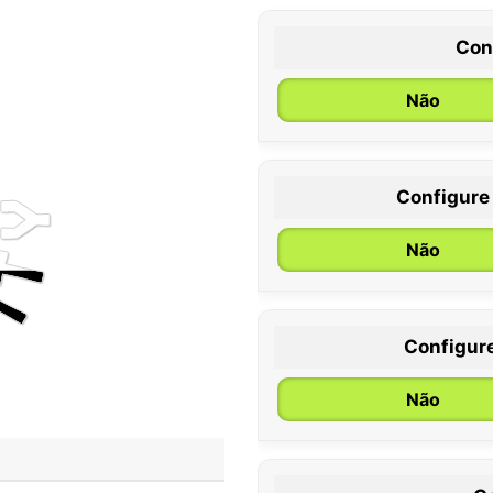
Con
Não
Configure
0 / 6 meses
Não
Configur
Não