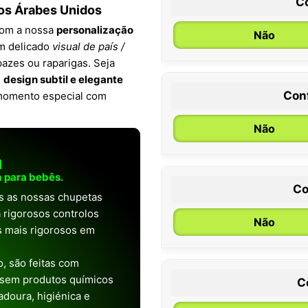
C
dos Árabes Unidos
com a nossa
personalização
Não
m delicado
visual de país /
apazes ou raparigas. Seja
m
design subtil e elegante
Con
a momento especial com
0 / 6 meses
Não
a
 para bebês.
Co
as as nossas chupetas
 rigorosos controlos
Não
os mais rigorosos em
, são feitas com
 sem produtos químicos
C
doura, higiénica e