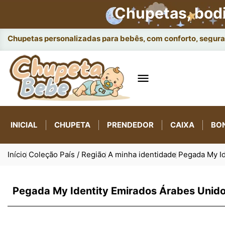
Chupetas, bod
Chupetas personalizadas para bebês, com conforto, seguran

INICIAL
CHUPETA
PRENDEDOR
CAIXA
BO
Início
Coleção País / Região
A minha identidade
Pegada My Id
Pegada My Identity Emirados Árabes Unid