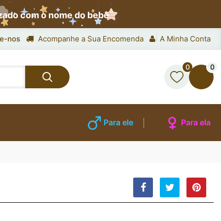
izado com o nome do bebê
e-nos
Acompanhe a Sua Encomenda
A Minha Conta
0
0
Para ele
Para ela