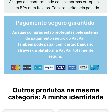
Artigos em conformidade com as normas europeias,
sem BPA nem ftalatos. Total respeito pela pele do
Pagamento seguro garantido
As suas compras estão protegidas pelo sistema
de pagamento seguro do PayPal.
Também pode pagar com cartão bancário
através da plataforma PayPal, totalmente
segura.
Outros produtos na mesma
categoria:
A minha identidade