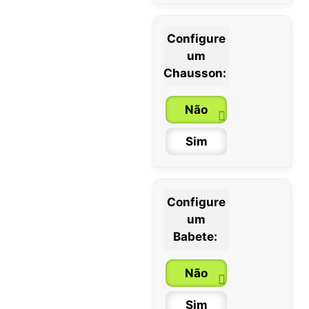
Configure
um
0 / 6 meses
Chausson:
6 / 12 meses
Não
12 / 18 meses
Sim
Configure
um
Babete:
Não
Sim