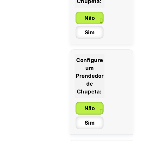
Chupeta:
Não
Sim
Configure
um
0 / 6 meses
Prendedor
de
6 / 36 meses
Chupeta:
Não
Sim