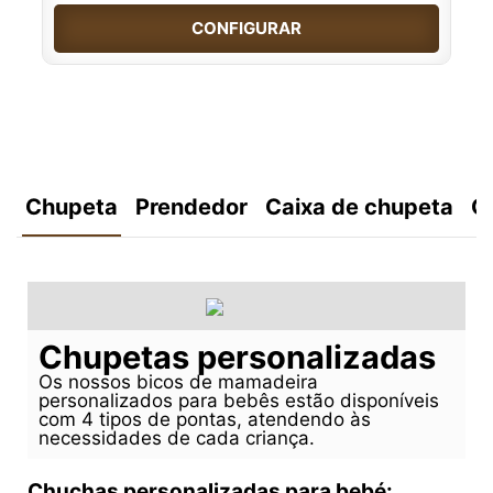
CONFIGURAR
Chupeta
Prendedor
Caixa de chupeta
C
Chupetas personalizadas
Os nossos bicos de mamadeira
personalizados para bebês estão disponíveis
com 4 tipos de pontas, atendendo às
necessidades de cada criança.
Chuchas personalizadas para bebé: