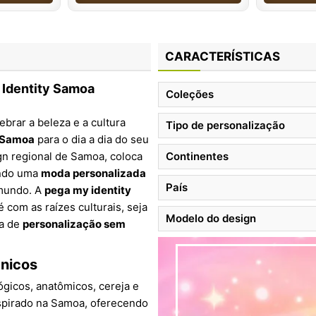
CARACTERÍSTICAS
 Identity Samoa
Coleções
lebrar a beleza e a cultura
Tipo de personalização
l Samoa
para o dia a dia do seu
ign regional de Samoa, coloca
Continentes
ando uma
moda personalizada
País
 mundo. A
pega my identity
é com as raízes culturais, seja
Modelo do design
ia de
personalização sem
Únicos
ógicos, anatômicos, cereja e
spirado na Samoa, oferecendo