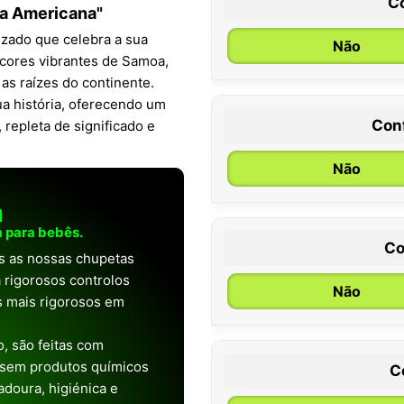
C
oa Americana"
zado que celebra a sua
Não
s cores vibrantes de Samoa,
s raízes do continente.
ua história, oferecendo um
Con
repleta de significado e
0 / 6 meses
Não
a
 para bebês.
Co
as as nossas chupetas
 rigorosos controlos
Não
os mais rigorosos em
, são feitas com
 sem produtos químicos
C
doura, higiénica e