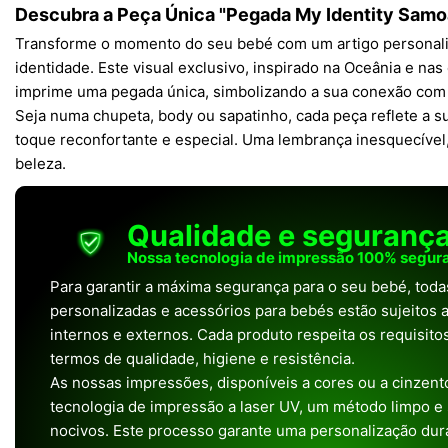
Descubra a Peça Única "Pegada My Identity Sam
Transforme o momento do seu bebé com um artigo personali
identidade. Este visual exclusivo, inspirado na Oceânia e na
imprime uma pegada única, simbolizando a sua conexão com a
Seja numa chupeta, body ou sapatinho, cada peça reflete a s
toque reconfortante e especial. Uma lembrança inesquecível, 
beleza.
Qualidade e seguranç
Nossa tecnologia de impressão 100% segura
Para garantir a máxima segurança para o seu bebé, tod
personalizadas e acessórios para bebés estão sujeitos a
internos e externos. Cada produto respeita os requisit
termos de qualidade, higiene e resistência.
As nossas impressões, disponíveis a cores ou a cinzento
tecnologia de impressão a laser UV, um método limpo e
nocivos. Este processo garante uma personalização dura