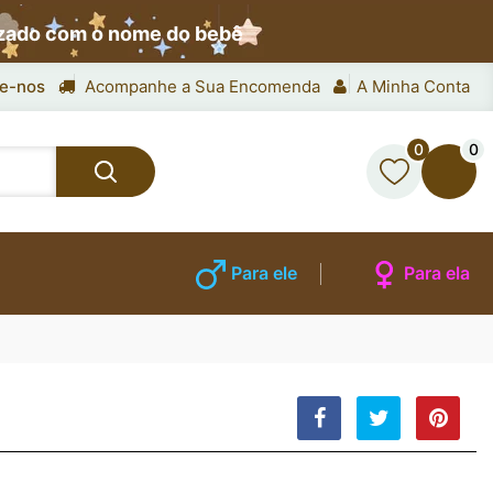
izado com o nome do bebê
e-nos
Acompanhe a Sua Encomenda
A Minha Conta
0
0
Para ele
Para ela