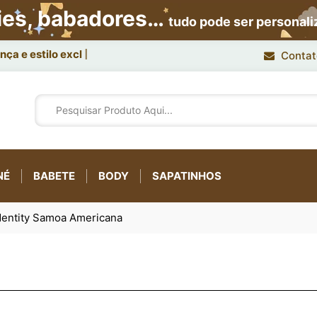
ies, babadores…
tudo pode ser personal
ça e estilo exclusivo.
Contat
NÉ
BABETE
BODY
SAPATINHOS
dentity Samoa Americana