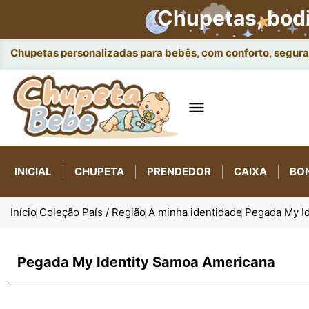
Chupetas, bod
Chupetas personalizadas para bebês, com conforto, seguran

INICIAL
CHUPETA
PRENDEDOR
CAIXA
BO
Início
Coleção País / Região
A minha identidade
Pegada My I
Pegada My Identity Samoa Americana