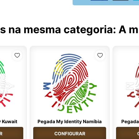
s na mesma categoria:
A m
y Kuwait
Pegada My Identity Namíbia
Pegada 
R
CONFIGURAR