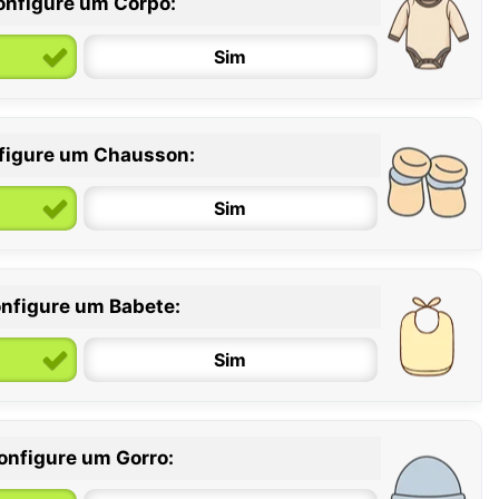
onfigure um Corpo:
Sim
figure um Chausson:
6 / 12 meses
12 / 18 meses
Sim
nfigure um Babete:
Sim
onfigure um Gorro: