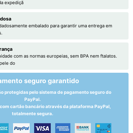
 da expediçã
adosa
idadosamente embalado para garantir uma entrega em
s.
rança
idade com as normas europeias, sem BPA nem ftalatos.
 pele do
amento seguro garantido
ão protegidas pelo sistema de pagamento seguro do
PayPal.
om cartão bancário através da plataforma PayPal,
totalmente segura.