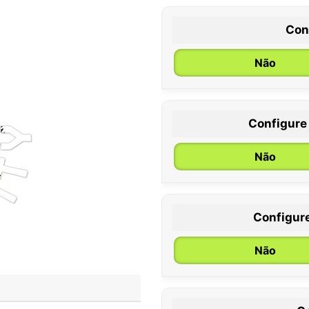
Con
Não
Configure
0 / 6 meses
Não
Configur
Não