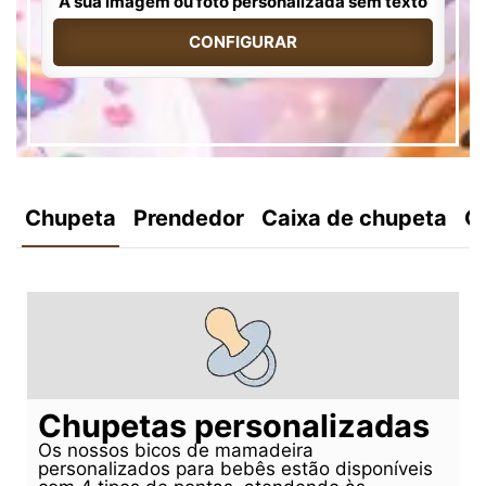
A sua imagem ou foto personalizada sem texto
CONFIGURAR
Chupeta
Prendedor
Caixa de chupeta
C
Chupetas personalizadas
Os nossos bicos de mamadeira
personalizados para bebês estão disponíveis