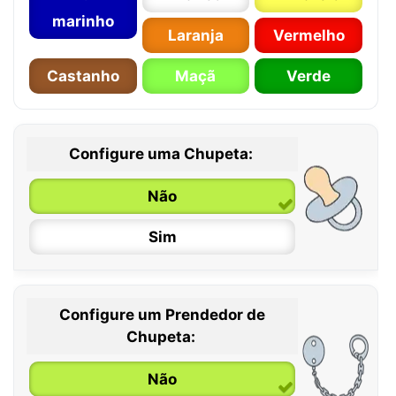
marinho
Laranja
Vermelho
Castanho
Maçã
Verde
Configure uma Chupeta:
Não
Sim
Configure um Prendedor de
0 / 6 meses
Chupeta:
6 / 36 meses
Não