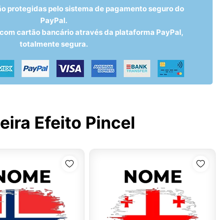
ão protegidas pelo sistema de pagamento seguro do
PayPal.
om cartão bancário através da plataforma PayPal,
totalmente segura.
ira Efeito Pincel