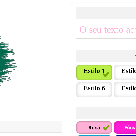
Estilo 1
Estil
Estilo 6
Estil
Rosa
Fúcs