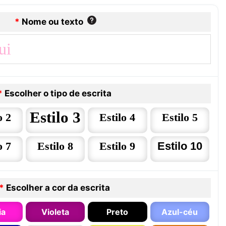
*
Nome ou texto
*
Escolher o tipo de escrita
Estilo 3
o 2
Estilo 4
Estilo 5
o 7
Estilo 8
Estilo 9
Estilo 10
*
Escolher a cor da escrita
ia
Violeta
Preto
Azul-céu