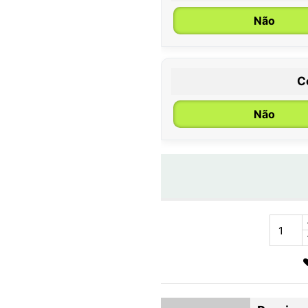
Não
C
Não