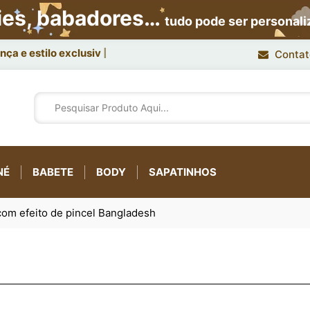
ies, babadores…
tudo pode ser personal
ça e estilo exclusivo.
Contat
NÉ
BABETE
BODY
SAPATINHOS
com efeito de pincel Bangladesh