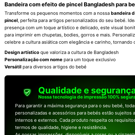
Bandeira com efeito de pincel Bangladesh para b
Transforme os pequenos momentos com a nossa
bandeira d
pincel
, perfeita para artigos personalizados do seu bebé. Ide
presença com um toque artístico e delicado, este visual boni
para imprimir em chupetas, bodies, gorros e mais. Personal
celebre a cultura asiática com elegância e carinho, tornando 
Design artístico
que valoriza a cultura de Bangladesh
Personalização com nome
para um toque exclusivo
Versátil
para diversos artigos do bebé
Qualidade e seguranç
Nossa tecnologia de impressão 100% segura
Para garantir a máxima segurança para o seu bebé, tod
personalizadas e acessórios para bebés estão sujeitos a
internos e externos. Cada produto respeita os requisit
termos de qualidade, higiene e resistência.
As nossas impressões, disponíveis a cores ou a cinzento