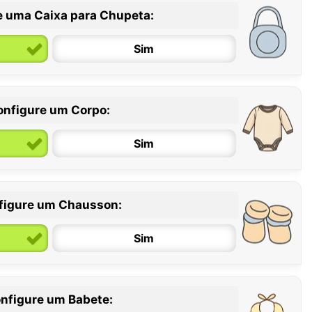
e uma Caixa para Chupeta:
Sim
onfigure um Corpo:
Sim
figure um Chausson:
6 / 12 meses
12 / 18 meses
Sim
nfigure um Babete: