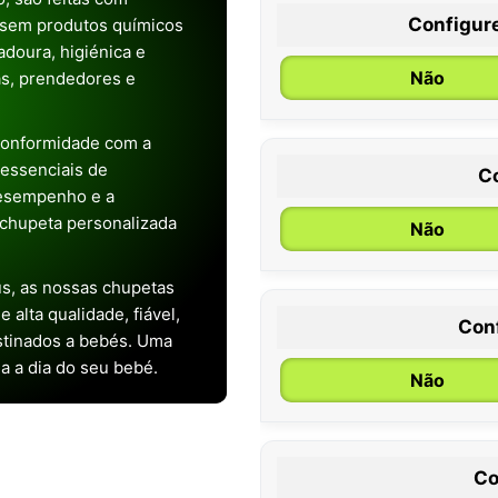
Configur
 sem produtos químicos
doura, higiénica e
Não
as, prendedores e
conformidade com a
s essenciais de
C
desempenho e a
chupeta personalizada
Não
s, as nossas chupetas
alta qualidade, fiável,
Con
stinados a bebés. Uma
0 / 6 meses
ia a dia do seu bebé.
Não
Co