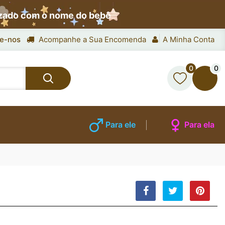
izado com o nome do bebê
e-nos
Acompanhe a Sua Encomenda
A Minha Conta
0
0
Para ele
Para ela