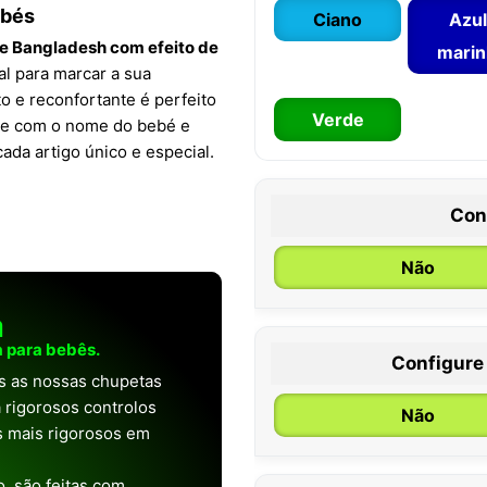
ebés
Ciano
Azul
e Bangladesh com efeito de
mari
al para marcar a sua
to e reconfortante é perfeito
Verde
ize com o nome do bebé e
cada artigo único e especial.
Con
Não
a
 para bebês.
Configure
0 / 6 meses
as as nossas chupetas
 rigorosos controlos
Não
os mais rigorosos em
, são feitas com