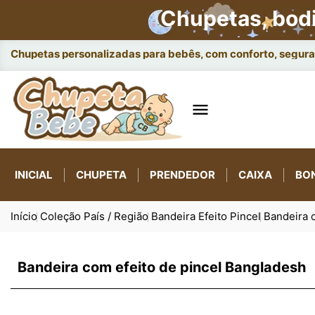
Chupetas, bod
Chupetas personalizadas para bebês, com conforto, seguran

INICIAL
CHUPETA
PRENDEDOR
CAIXA
BO
Início
Coleção País / Região
Bandeira Efeito Pincel
Bandeira 
Bandeira com efeito de pincel Bangladesh