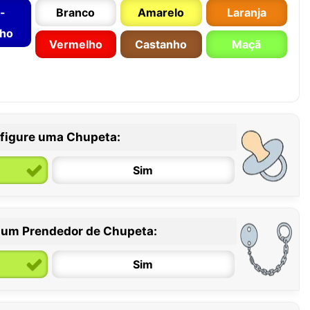
-
Branco
Amarelo
Laranja
nho
Vermelho
Castanho
Maçã
figure uma Chupeta:
Sim
 um Prendedor de Chupeta:
6 / 36 meses
Sim