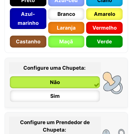
Preto
Azul-céu
Ciano
Azul-
Branco
Amarelo
marinho
Laranja
Vermelho
Castanho
Maçã
Verde
Configure uma Chupeta:
Não
Sim
Configure um Prendedor de
0 / 6 meses
Chupeta: